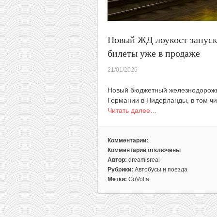
Новый ЖД лоукост запуск
билеты уже в продаже
21/01/2026
Новый бюджетный железнодорожны
Германии в Нидерланды, в том чи
Читать далее…
Комментарии:
Комментарии
отключены
к
Автор:
dreamisreal
записи
Рубрики:
Автобусы и поезда
Новый
Метки:
GoVolta
ЖД
лоукост
запускает