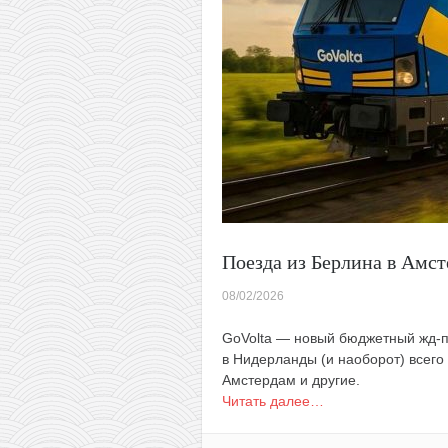
из
Вильнюса
за
62€
Поезда из Берлина в Амст
08/02/2026
GoVolta — новый бюджетный жд-п
в Нидерланды (и наоборот) всего
Амстердам и другие.
Читать далее…