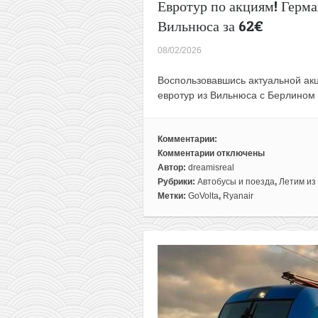
Евротур по акциям! Герма
Вильнюса за 62€
08/02/2026
Воспользовавшись актуальной акц
евротур из Вильнюса с Берлином 
Комментарии:
Комментарии
отключены
к
Автор:
dreamisreal
записи
Рубрики:
Автобусы и поезда
,
Летим из
Евротур
Метки:
GoVolta
,
Ryanair
по
акциям!
Германия
и
Нидерланды
в
одной
поездке