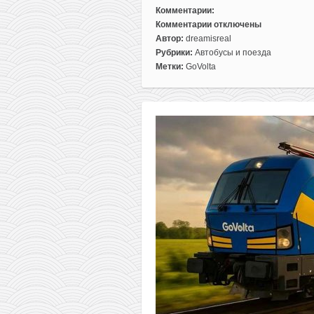
Комментарии:
Комментарии
отключены
к
Автор:
dreamisreal
записи
Рубрики:
Автобусы и поезда
Поезда
Метки:
GoVolta
из
Берлина
в
Амстердам
всего
по
10€
в
одну
сторону!