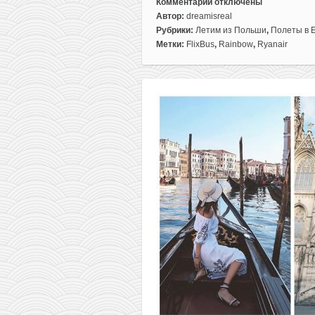
Комментарии
отключены
к
Автор:
dreamisreal
записи
Рубрики:
Летим из Польши
,
Полеты в 
Сицилия
Метки:
FlixBus
,
Rainbow
,
Ryanair
и
Калабрия
в
одной
поездке
из
Варшавы
всего
за
65€
в
две
стороны
(обратно
—
с
багажом!)