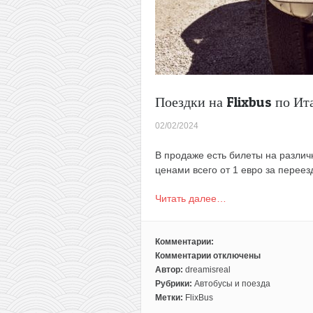
Поездки на Flixbus по Ита
02/02/2024
В продаже есть билеты на различ
ценами всего от 1 евро за переез
Читать далее…
Комментарии:
Комментарии
отключены
к
Автор:
dreamisreal
записи
Рубрики:
Автобусы и поезда
Поездки
Метки:
FlixBus
на