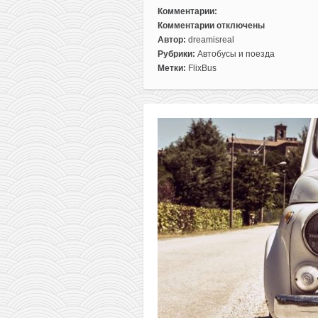
Комментарии:
Комментарии
отключены
к
Автор:
dreamisreal
записи
Рубрики:
Автобусы и поезда
Поездки
Метки:
FlixBus
на
Flixbus
по
Италии
всего
от
2€
за
билет