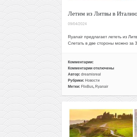
Летим из Литвы в Италию 
09/04/2024
Ryanair предлагает лететь из Литв
Слетать в две стороны можно за 
Комментарии:
Комментарии
отключены
к
Автор:
dreamisreal
записи
Рубрики:
Новости
Летим
Метки:
FlixBus
,
Ryanair
из
Литвы
в
Италию
всего
от
32€
туда-