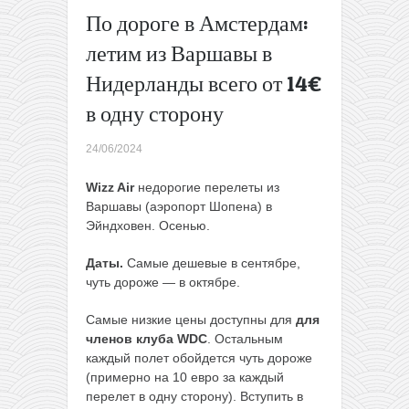
Вильнюс-
По дороге в Амстердам:
Стокгольм
летим из Варшавы в
всего от
34€ туда-
Нидерланды всего от 14€
обратно
в одну сторону
(в июле)
→
24/06/2024
Wizz Air
недорогие перелеты из
Варшавы (аэропорт Шопена) в
Эйндховен. Осенью.
Даты.
Самые дешевые в сентябре,
чуть дороже — в октябре.
Самые низкие цены доступны для
для
членов клуба WDC
. Остальным
каждый полет обойдется чуть дороже
(примерно на 10 евро за каждый
перелет в одну сторону). Вступить в