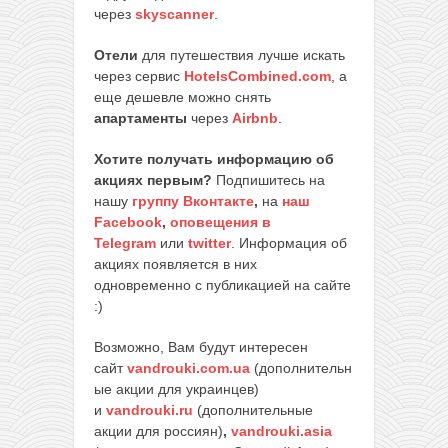
через
skyscanner
.
Отели
для путешествия лучше искать
через сервис
HotelsCombined.com
, а
еще дешевле можно снять
апартаменты
через
Airbnb
.
Хотите получать информацию об
акциях первым?
Подпишитесь на
нашу
группу Вконтакте
,
на
наш
Facebook
,
оповещения в
Telegram
или
twitter
. Информация об
акциях появляется в них
одновременно с публикацией на сайте
:)
Возможно, Вам будут интересен
сайт
vandrouki.com.ua
(дополнительн
ые акции для украинцев)
и
vandrouki.ru
(дополнительные
акции для россиян)
,
vandrouki.asia