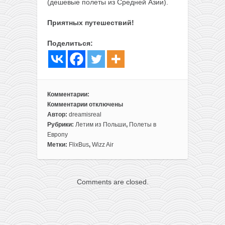
(дешевые полеты из Средней Азии).
Приятных путешествий!
Поделиться:
Комментарии:
Комментарии
отключены
к
Автор:
dreamisreal
записи
Рубрики:
Летим из Польши
,
Полеты в
По
Европу
дороге
Метки:
FlixBus
,
Wizz Air
в
Амстердам:
летим
Comments are closed.
из
Варшавы
в
Нидерланды
всего