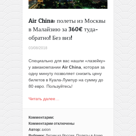
Air China: полеты из Москвы
в Малайзию за 360€ туда-
обратно! Без виз!
03/08/2018
Специально для вас нашли «лазейку»
у авиакомпании
Air China
, которая за
одну минуту позволяет снизить цену
билетов в Куала-Лумпур на сумму до
80 евро. Пользуйтесь!
Читать далее…
Комментарии:
Комментарии
отключены
к
Автор:
axion
записи
Рубрики:
Летим из России
,
Полеты в Азию
,