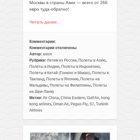
Москвы в страны Азии — всего от 266
евро туда-обратно!
Читать далее…
Комментарии:
Комментарии
отключены
к
Автор:
axion
записи
Рубрики:
Летим из России
,
Полеты в Азию
,
Большая
Полеты в Индию
,
Полеты в Индонезию
,
подборка
Полеты в Китай (Гонконг и Макао)
,
Полеты в
дешевых
Таиланд
,
Полеты в Японию
,
Полеты на
билетов
Мальдивы
,
Полеты на Филиппины
,
Полеты
из
на Шри-Ланку
Москвы
Метки:
Air China
,
China Eastern
,
Gulf Air
,
hong
в
kong airlines
,
Oman Air
,
Pegas Fly
,
S7
,
Turkish
Азию
Airlines