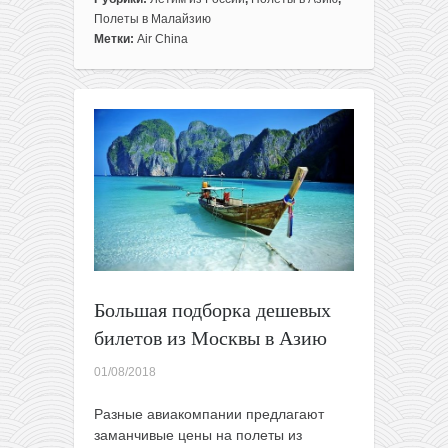
Air
Полеты в Малайзию
China:
Метки:
Air China
полеты
из
Москвы
в
Малайзию
за
360€
туда-
обратно!
Без
виз!
Большая подборка дешевых
билетов из Москвы в Азию
01/08/2018
Разные авиакомпании
предлагают
заманчивые цены на полеты из