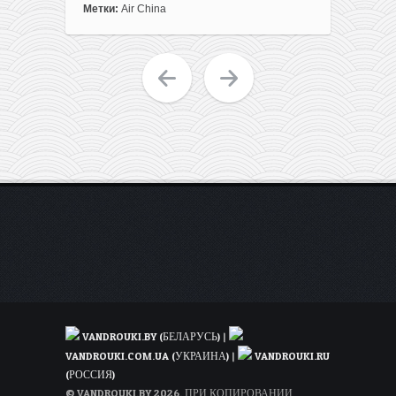
Метки:
Air China
VANDROUKI.BY (БЕЛАРУСЬ)
|
VANDROUKI.COM.UA (УКРАИНА)
|
VANDROUKI.RU
(РОССИЯ)
© VANDROUKI.BY 2026. ПРИ КОПИРОВАНИИ