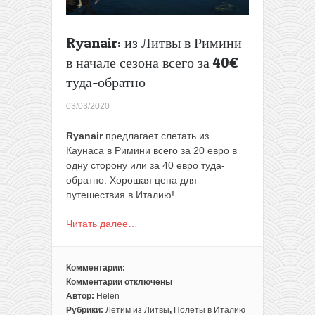
Ryanair: из Литвы в Римини
в начале сезона всего за 40€
туда-обратно
03/03/2020
Ryanair
предлагает слетать из
Каунаса в Римини всего за 20 евро в
одну сторону или за 40 евро туда-
обратно. Хорошая цена для
путешествия в Италию!
Читать далее…
Комментарии:
Комментарии
отключены
к
Автор:
Helen
записи
Рубрики:
Летим из Литвы
,
Полеты в Италию