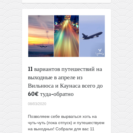
билетов
из
Литвы
всего
от
45€
в
две
стороны
11 вариантов путешествий на
выходные в апреле из
Вильнюса и Каунаса всего до
60€ туда-обратно
08/03/2020
Позволяем себе вырваться хоть на
чуть-чуть (пока отпуск) и путешествуем
на выходных! Собрали для вас 11