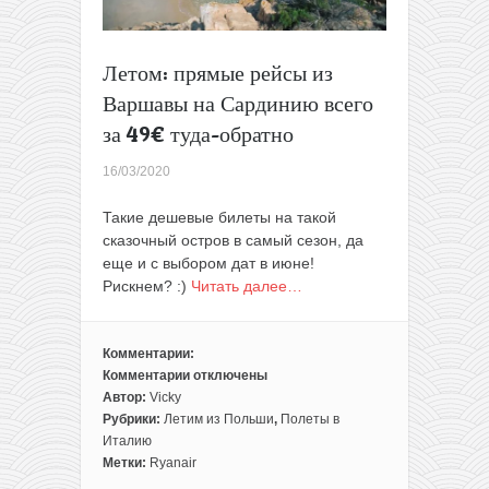
Летом: прямые рейсы из
Варшавы на Сардинию всего
за 49€ туда-обратно
16/03/2020
Такие дешевые билеты на такой
сказочный остров в самый сезон, да
еще и с выбором дат в июне!
Рискнем? :)
Читать далее…
Комментарии:
Комментарии
отключены
к
Автор:
Vicky
записи
Рубрики:
Летим из Польши
,
Полеты в
Летом:
Италию
прямые
Метки:
Ryanair
рейсы