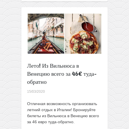
из
Варшавы
на
Сардинию
всего
за
49€
туда-
обратно
Лето! Из Вильнюса в
Венецию всего за 46€ туда-
обратно
15/03/2020
Отличная возможность организовать
летний отдых в Италии! Бронируйте
билеты из Вильнюса в Венецию всего
за 46 евро туда-обратно.