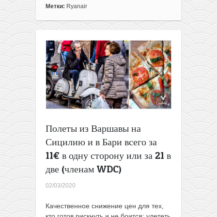
Ryanair:
Метки:
Ryanair
из
Литвы
в
Римини
в
начале
сезона
всего
за
40€
туда-
обратно
Полеты из Варшавы на
Сицилию и в Бари всего за
11€ в одну сторону или за 21 в
две (членам WDC)
02/03/2020
Качественное снижение цен для тех,
кто готов рискнуть и не боится: улететь