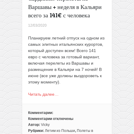
Варшавы + неделя в Кальяри
всего за 141€ с человека
12/03/2020
Планируем летний отпуск на одном из
самых элитных итальянских курортов,
который доступен всем! Всего 141
евро с человека за готовый вариант,
включая перелеты из Варшавы и
размещение в Кальяри на 7 ночей! В
июне (все уже должны выздороветь к
этому моменту).
Читать далее…
Комментарии:
Комментарии
отключены
к
Автор:
Vicky
записи
Рубрики:
Летим из Польши
,
Полеты в