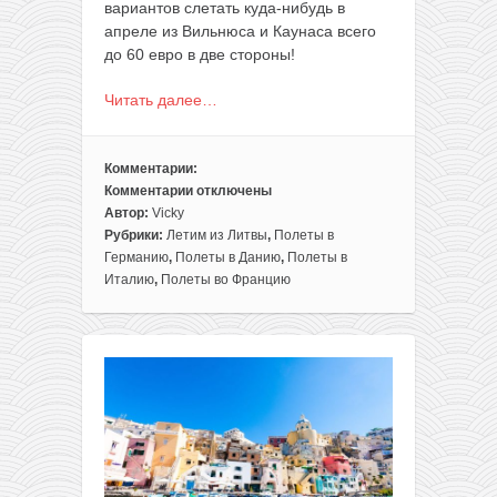
вариантов слетать куда-нибудь в
апреле из Вильнюса и Каунаса всего
до 60 евро в две стороны!
Читать далее…
Комментарии:
Комментарии
отключены
к
Автор:
Vicky
записи
Рубрики:
Летим из Литвы
,
Полеты в
11
Германию
,
Полеты в Данию
,
Полеты в
вариантов
Италию
,
Полеты во Францию
путешествий
на
выходные
в
апреле
из
Вильнюса
и
Каунаса