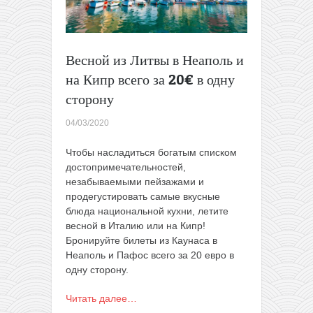
всего
до
60€
туда-
Весной из Литвы в Неаполь и
обратно
на Кипр всего за 20€ в одну
сторону
04/03/2020
Чтобы
насладиться богатым списком
достопримечательностей,
незабываемыми пейзажами и
продегустировать самые вкусные
блюда национальной кухни, летите
весной в Италию или на Кипр
!
Бронируйте билеты из Каунаса в
Неаполь и Пафос всего за 20 евро в
одну сторону.
Читать далее…