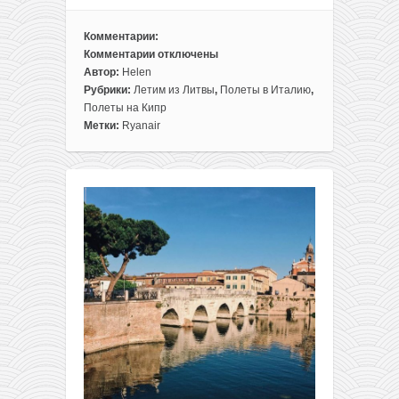
Комментарии:
Комментарии
отключены
к
Автор:
Helen
записи
Рубрики:
Летим из Литвы
,
Полеты в Италию
,
Весной
Полеты на Кипр
из
Метки:
Ryanair
Литвы
в
Неаполь
и
на
Кипр
всего
за
20€
в
одну
сторону