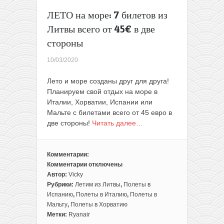
туда-
ЛЕТО на море: 7 билетов из
обратно
Литвы всего от 45€ в две
из
Варшавы
стороны
10/03/2020
Лето и море созданы друг для друга!
Планируем свой отдых на море в
Италии, Хорватии, Испании или
Мальте с билетами всего от 45 евро в
две стороны!
Читать далее…
Комментарии:
Комментарии
отключены
к
Автор:
Vicky
записи
Рубрики:
Летим из Литвы
,
Полеты в
ЛЕТО
Испанию
,
Полеты в Италию
,
Полеты в
на
Мальту
,
Полеты в Хорватию
море:
Метки:
Ryanair
7