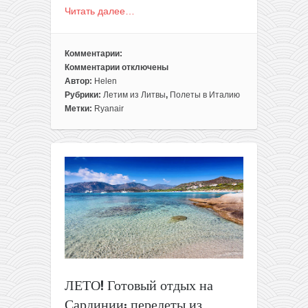
Читать далее…
Комментарии:
Комментарии
отключены
к
Автор:
Helen
записи
Рубрики:
Летим из Литвы
,
Полеты в Италию
Лето!
Метки:
Ryanair
Из
Вильнюса
в
Венецию
всего
за
46€
туда-
обратно
ЛЕТО! Готовый отдых на
Сардинии: перелеты из