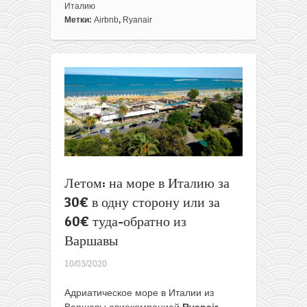
ЛЕТО!
Италию
Готовый
Метки:
Airbnb
,
Ryanair
отдых
на
Сардинии:
перелеты
из
Варшавы
+
неделя
в
Кальяри
всего
Летом: на море в Италию за
за
141€
30€ в одну сторону или за
с
60€ туда-обратно из
человека
Варшавы
10/03/2020
Адриатическое море в Италии из