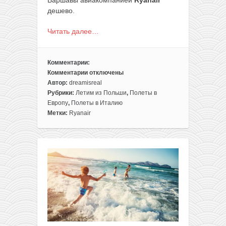
Варшавы авиакомпанией
Ryanair
дешево.
Читать далее…
Комментарии:
Комментарии
отключены
к
Автор:
dreamisreal
записи
Рубрики:
Летим из Польши
,
Полеты в
Летом:
Европу
,
Полеты в Италию
на
Метки:
Ryanair
море
в
Италию
за
30€
в
одну
сторону
или
за
60€