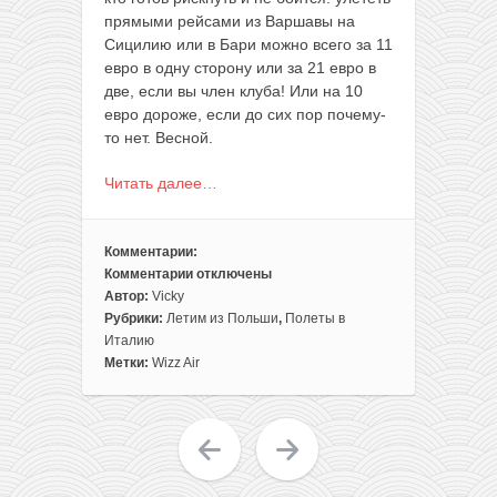
прямыми рейсами из Варшавы на
Сицилию или в Бари можно всего за 11
евро в одну сторону или за 21 евро в
две, если вы член клуба! Или на 10
евро дороже, если до сих пор почему-
то нет. Весной.
Читать далее…
Комментарии:
Комментарии
отключены
к
Автор:
Vicky
записи
Рубрики:
Летим из Польши
,
Полеты в
Полеты
Италию
из
Метки:
Wizz Air
Варшавы
на
Сицилию
и
в
Бари