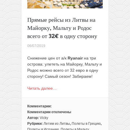
Прямые рейсы из Литвы на
Майорку, Мальту и Родос
всего от 32€ в одну сторону
06/07/2019
Снижение цен от а/к
Ryanair
на три
острова: улететь на Майорку, Мальту и
Родос можно всего от 32 евро в одну
сторону! Самый сезон! Забираем!
Читать далее…
Комментарии:
Комментарии
отключены
к
Автор:
Vicky
записи
Рубрики:
Летим из Литвы
,
Полеты в Грецию
,
Прямые
Полеты в Испанию
,
Полеты в Мальту