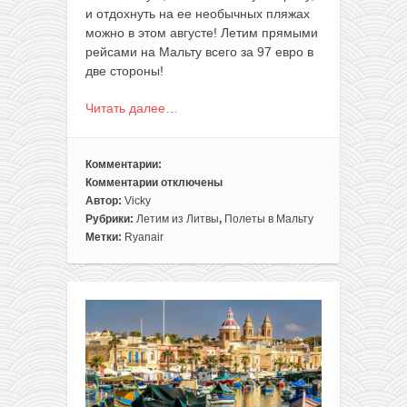
и отдохнуть на ее необычных пляжах
можно в этом августе! Летим прямыми
рейсами на Мальту всего за 97 евро в
две стороны!
Читать далее…
Комментарии:
Комментарии
отключены
к
Автор:
Vicky
записи
Рубрики:
Летим из Литвы
,
Полеты в Мальту
Август:
Метки:
Ryanair
прямые
рейсы
из
Вильнюса
на
Мальту
всего
за
97€