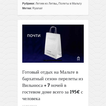
записи
Рубрики:
Летим из Литвы
,
Полеты в Мальту
Прямые
Метки:
Ryanair
рейсы
из
Вильнюса
на
Мальту
всего
за
86€
туда-
обратно
(ЛЕТО)
Готовый отдых на Мальте в
бархатный сезон: перелеты из
Вильнюса + 7 ночей в
гостевом доме всего за 195€ с
человека