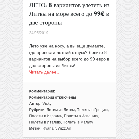
ЛЕТО: 8 вариантов улететь из
Литвы на море всего до 99€ в
две стороны
24/05/2019
Лето уже на носу, а вы еще думаете,
где провести летний отпуск? Ловите 8
вариантов на выбор всего до 99 евро в
две стороны из Литвы!
Читать далее…
Комментарии:
Комментарии
отключены
к
Автор:
Vicky
записи
Рубрики:
Летим из Литвы
,
Полеты в Грецию
,
ЛЕТО:
Полеты в Израиль
,
Полеты в Испанию
,
8
Полеты в Италию
,
Полеты в Мальту
вариантов
Метки:
Ryanair
,
Wizz Air
улететь