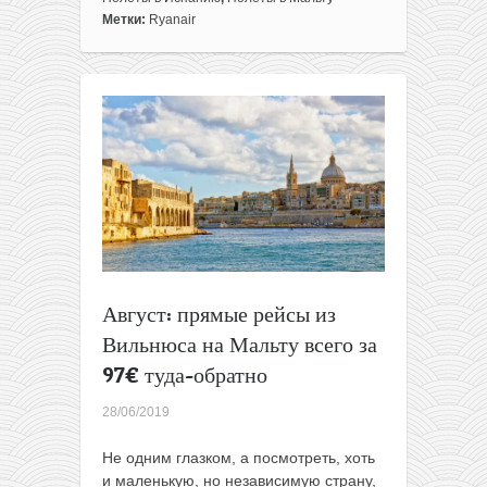
рейсы
Метки:
Ryanair
из
Литвы
на
Майорку,
Мальту
и
Родос
всего
от
32€
в
одну
сторону
Август: прямые рейсы из
Вильнюса на Мальту всего за
97€ туда-обратно
28/06/2019
Не одним глазком, а посмотреть, хоть
и маленькую, но независимую страну,