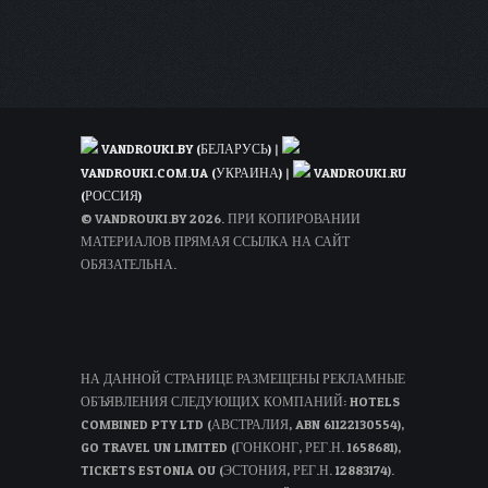
доме
всего
за
180€
с
человека
VANDROUKI.BY (БЕЛАРУСЬ)
|
VANDROUKI.COM.UA (УКРАИНА)
|
VANDROUKI.RU
(РОССИЯ)
© VANDROUKI.BY 2026. ПРИ КОПИРОВАНИИ
МАТЕРИАЛОВ ПРЯМАЯ ССЫЛКА НА САЙТ
ОБЯЗАТЕЛЬНА.
НА ДАННОЙ СТРАНИЦЕ РАЗМЕЩЕНЫ РЕКЛАМНЫЕ
ОБЪЯВЛЕНИЯ СЛЕДУЮЩИХ КОМПАНИЙ: HOTELS
COMBINED PTY LTD (АВСТРАЛИЯ, ABN 61122130554),
GO TRAVEL UN LIMITED (ГОНКОНГ, РЕГ.Н. 1658681),
TICKETS ESTONIA OU (ЭСТОНИЯ, РЕГ.Н. 12883174).