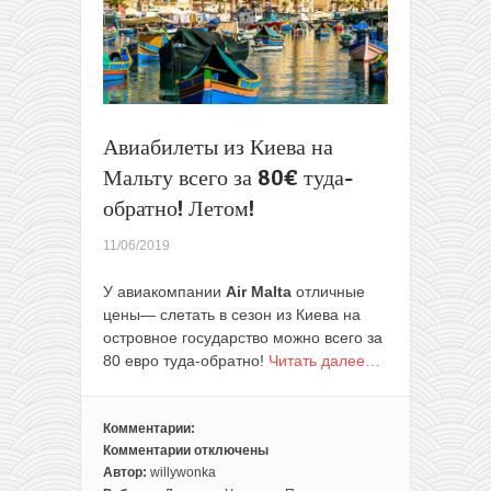
перелеты
из
Вильнюса
+
7
ночей
в
Авиабилеты из Киева на
гостевом
Мальту всего за 80€ туда-
доме
всего
обратно! Летом!
за
195€
11/06/2019
с
человека
У авиакомпании
Air Malta
отличные
цены— слетать в сезон из Киева на
островное государство можно всего за
80 евро туда-обратно!
Читать далее…
Комментарии:
Комментарии
отключены
к
Автор:
willywonka