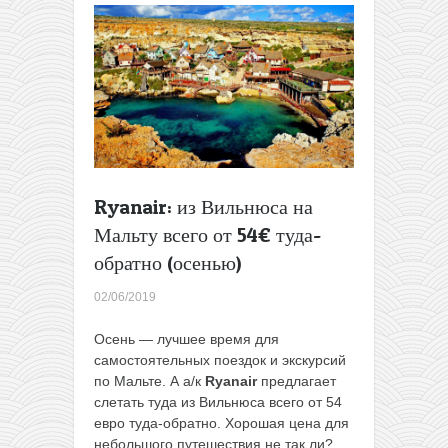
на
Мальту
всего
от
15€
в
одну
сторону
+
вариант
Ryanair: из Вильнюса на
продолжить
Мальту всего от 54€ туда-
тур
и
обратно (осенью)
вернуться
в
02/06/2019
Вильнюс
Осень — лучшее время для
самостоятельных поездок и экскурсий
по Мальте. А а/к
Ryanair
предлагает
слетать туда из Вильнюса всего от 54
евро туда-обратно. Хорошая цена для
небольшого путешествия не так ли?