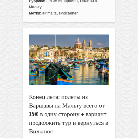
записи
Рубрики:
Летим из Украины
,
Полеты в
Авиабилеты
Мальту
из
Метки:
air malta
,
skyscanner
Киева
на
Мальту
всего
за
80€
туда-
обратно!
Летом!
Конец лета: полеты из
Варшавы на Мальту всего от
15€ в одну сторону + вариант
продолжить тур и вернуться в
Вильнюс