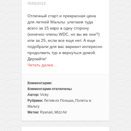
05/06/2019
Отличный старт и прекрасная цена
для летней Мальты: улетаем туда
всего за 15 евро в одну сторону
(конечно члены WDC, но вы же они?)
или за 25, если все еще нет. А еще
подобрали для вас вариант интересно
продолжить тур и вернуться домой.
Дерзайте!
Читать далее…
Комментарии:
Комментарии
отключены
к
Автор:
Vicky
записи
Рубрики:
Летим из Польши
,
Полеты в
Конец
Мальту
лета:
Метки:
Ryanair
,
Wizz Air
полеты
из
Варшавы