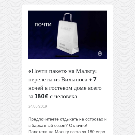
из
Литвы
на
море
всего
до
99€
в
две
стороны
«Почти пакет» на Мальту:
перелеты из Вильнюса + 7
ночей в гостевом доме всего
за 180€ с человека
24/05/2019
Предпочитаете отдыхать на островах и
в бархатный сезон? Отлично!
Полетели на Мальту всего за 180 евро