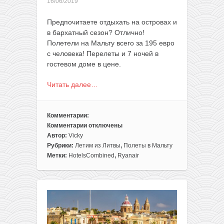
16/06/2019
Предпочитаете отдыхать на островах и
в бархатный сезон? Отлично!
Полетели на Мальту всего за 195 евро
с человека! Перелеты и 7 ночей в
гостевом доме в цене.
Читать далее…
Комментарии:
Комментарии
отключены
к
Автор:
Vicky
записи
Рубрики:
Летим из Литвы
,
Полеты в Мальту
Готовый
Метки:
HotelsCombined
,
Ryanair
отдых
на
Мальте
в
бархатный
сезон: