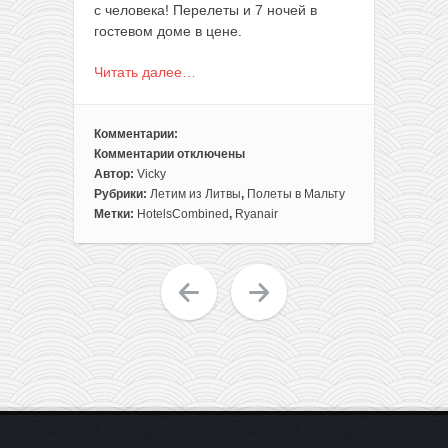
с человека! Перелеты и 7 ночей в
гостевом доме в цене.
Читать далее…
Комментарии:
Комментарии
отключены
к
Автор:
Vicky
записи
Рубрики:
Летим из Литвы
,
Полеты в Мальту
«Почти
Метки:
HotelsCombined
,
Ryanair
пакет»
на
Мальту:
перелеты
из
Вильнюса
+
7
ночей
в
гостевом