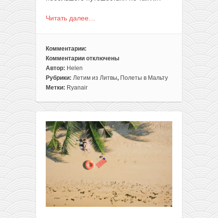
Читать далее…
Комментарии:
Комментарии
отключены
к
Автор:
Helen
записи
Рубрики:
Летим из Литвы
,
Полеты в Мальту
Ryanair:
Метки:
Ryanair
из
Вильнюса
на
Мальту
всего
от
54€
туда-
обратно
(осенью)