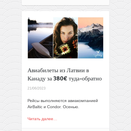
На
фьорды!
Из
Литвы
в
Норвегию
всего
от
9,99€
в
одну
сторону
Авиабилеты из Латвии в
и
Канаду за 380€ туда-обратно
от
20€
21/06/2023
туда-
обратно
Рейсы выполняются авиакомпанией
(WDC)
AirBaltic и Condor. Осенью.
Читать далее…