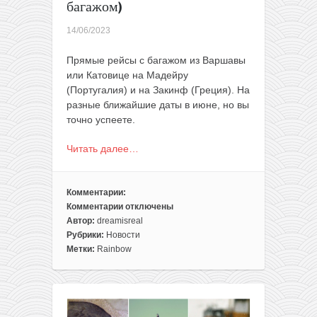
багажом)
14/06/2023
Прямые рейсы с багажом из Варшавы
или Катовице на Мадейру
(Португалия) и на Закинф (Греция). На
разные ближайшие даты в июне, но вы
точно успеете.
Читать далее…
Комментарии:
Комментарии
отключены
к
Автор:
dreamisreal
записи
Рубрики:
Новости
Чартеры
Метки:
Rainbow
на
острова:
Мадейра
или