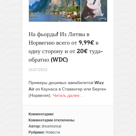
На фьорды! Из Литвы в
Норвегию всего от 9,99€ в
одну сторону и от 20€ туда-
обратно (WDC)
31/07/2023
Примеры дешевых авиабилетов
Wizz
Air
из Каунаса в Ставангер или Берген
(Норвегия).
Читать далее…
Комментарии:
Комментарии
отключены
к
Автор:
dreamisreal
записи
Рубрики:
Новости