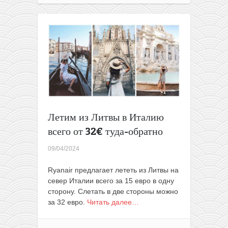
остров
Кос:
чартеры
из
разных
городов
Польши
всего
от
58€
туда-
Летим из Литвы в Италию
обратно
всего от 32€ туда-обратно
09/04/2024
Ryanair предлагает лететь из Литвы на
север Италии всего за 15 евро в одну
сторону. Слетать в две стороны можно
за 32 евро.
Читать далее…