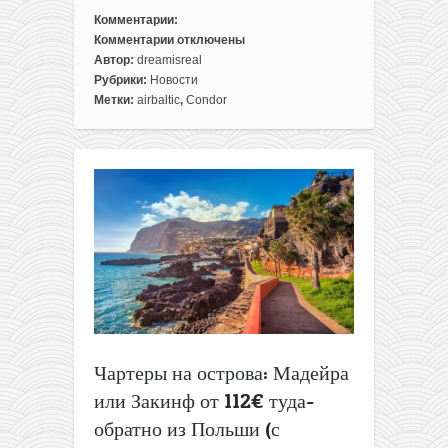
Комментарии:
Комментарии
отключены
к
Автор:
dreamisreal
записи
Рубрики:
Новости
Авиабилеты
Метки:
airbaltic
,
Condor
из
Латвии
в
Канаду
за
380€
туда-
обратно
Чартеры на острова: Мадейра
или Закинф от 112€ туда-
обратно из Польши (с