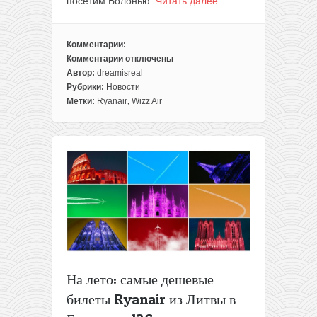
посетим Болонью.
Читать далее…
Комментарии:
Комментарии
отключены
к
Автор:
dreamisreal
записи
Рубрики:
Новости
Летняя
Метки:
Ryanair
,
Wizz Air
сборка:
Сицилия
и
Болонья
за
87€
туда-
обратно
из
Варшавы
На лето: самые дешевые
билеты Ryanair из Литвы в