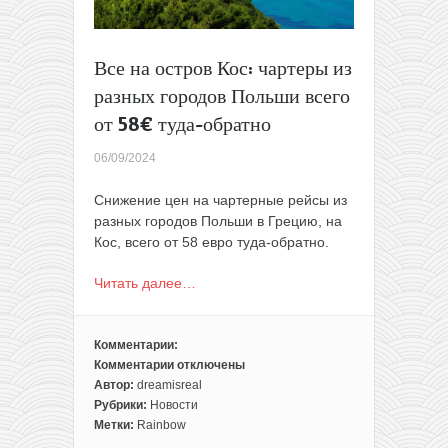
Все на остров Кос: чартеры из
разных городов Польши всего
от 58€ туда-обратно
06/09/2024
Снижение цен на чартерные рейсы из
разных городов Польши в Грецию, на
Кос, всего от 58 евро туда-обратно.
Читать далее…
Комментарии:
Комментарии
отключены
к
Автор:
dreamisreal
записи
Рубрики:
Новости
Все
Метки:
Rainbow
на