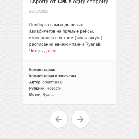
Европу от 13€ в одну сторону
28/03/2023
Подборка самых дешевых
авиабилетов на прямые рейсы,
имеющиеся в летнем (июнь-август)
расписании авиакомпании Ryanair.
Читать далее…
Комментарии:
Комментарии
отключены
к
Автор:
dreamisreal
записи
Рубрики:
Новости
На
Метки:
Ryanair
лето:
самые
дешевые
билеты
Ryanair
из
Литвы