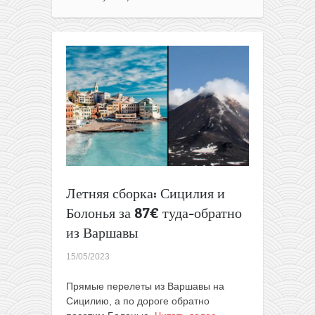
Стамбул
от
46€
в
одну
сторону
Летняя сборка: Сицилия и
Болонья за 87€ туда-обратно
из Варшавы
15/05/2023
Прямые перелеты из Варшавы на
Сицилию, а по дороге обратно