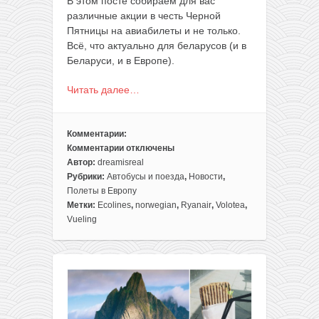
В этом посте собираем для вас
различные акции в честь Черной
Пятницы на авиабилеты и не только.
Всё, что актуально для беларусов (и в
Беларуси, и в Европе).
Читать далее…
Комментарии:
Комментарии
отключены
к
Автор:
dreamisreal
записи
Рубрики:
Автобусы и поезда
,
Новости
,
Черная
Полеты в Европу
Пятница
Метки:
Ecolines
,
norwegian
,
Ryanair
,
Volotea
,
2023
Vueling
—
подборка
распродаж