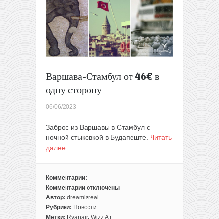
Закинф
от
112€
туда-
обратно
из
Польши
(с
Варшава-Стамбул от 46€ в
багажом)
одну сторону
06/06/2023
Заброс из Варшавы в Стамбул с
ночной стыковкой в Будапеште.
Читать
далее…
Комментарии:
Комментарии
отключены
к
Автор:
dreamisreal
записи
Рубрики:
Новости
Варшава-
Метки:
Ryanair
,
Wizz Air