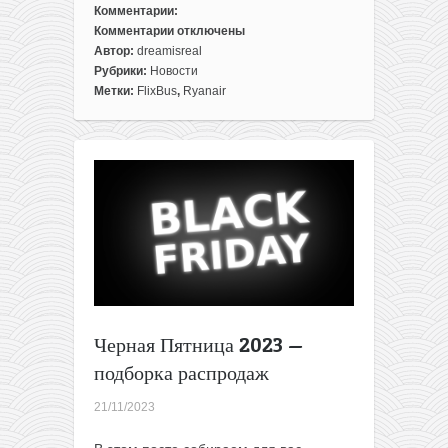
Комментарии:
Комментарии
отключены
к
Автор:
dreamisreal
записи
Рубрики:
Новости
Летим
Метки:
FlixBus
,
Ryanair
из
Литвы
в
Италию
всего
от
32€
туда-
обратно
Черная Пятница 2023 —
подборка распродаж
21/11/2023