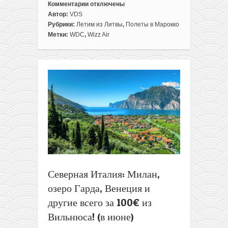
Комментарии
отключены
к
Автор:
VDS
записи
Рубрики:
Летим из Литвы
,
Полеты в Марокко
Wizz
Метки:
WDC
,
Wizz Air
Air:
из
Вильнюса
в
Марокко
всего
за
75€
для
всех
или
за
55€
Северная Италия: Милан,
для
озеро Гарда, Венеция и
избранных
(июль)
другие всего за 100€ из
Вильнюса! (в июне)