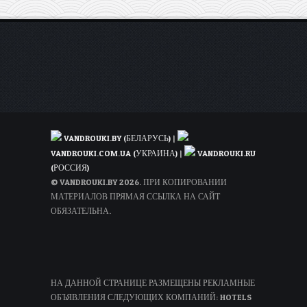
за
100€
из
Вильнюса!
(в
июне)
VANDROUKI.BY (БЕЛАРУСЬ)
|
VANDROUKI.COM.UA (УКРАИНА)
|
VANDROUKI.RU
(РОССИЯ)
© VANDROUKI.BY 2026. ПРИ КОПИРОВАНИИ
МАТЕРИАЛОВ ПРЯМАЯ ССЫЛКА НА САЙТ
ОБЯЗАТЕЛЬНА.
НА ДАННОЙ СТРАНИЦЕ РАЗМЕЩЕНЫ РЕКЛАМНЫЕ
ОБЪЯВЛЕНИЯ СЛЕДУЮЩИХ КОМПАНИЙ: HOTELS