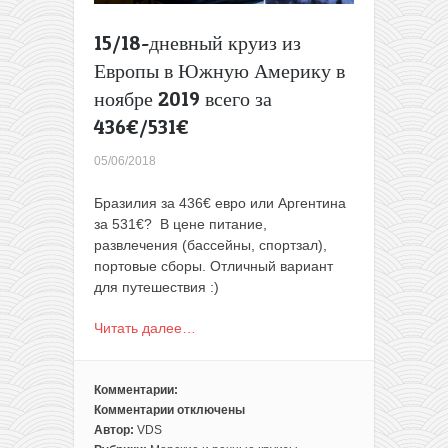
15/18-дневный круиз из
Европы в Южную Америку в
ноябре 2019 всего за
436€/531€
05/06/2018
Бразилия за 436€ евро или Аргентина
за 531€? В цене питание,
развлечения (бассейны, спортзал),
портовые сборы. Отличный вариант
для путешествия :)
Читать далее…
Комментарии:
Комментарии
отключены
к
Автор:
VDS