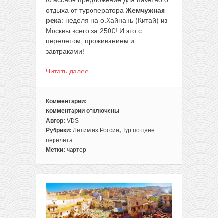
Классное предложение для пакетного
отдыха от туроператора
Жемчужная
река
: неделя на о.Хайнань (Китай) из
Москвы всего за 250€! И это с
перелетом, проживанием и
завтраками!
Читать далее…
Комментарии:
Комментарии
отключены
к
Автор:
VDS
записи
Рубрики:
Летим из России
,
Тур по цене
Тур
перелета
по
Метки:
чартер
цене
перелета:
неделя
на
о.Хайнань
(Китай)
всего