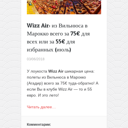
за
250€
(без
виз)
Wizz Air: из Вильнюса в
Марокко всего за 75€ для
всех или за 55€ для
избранных (июль)
03/06/2018
У лоукоста
Wizz Air
шикарная цена:
полеты из Вильнюса в Марокко
(Агадир) всего за 75€ туда-обратно! А
если Вы в клубе Wizz Air — то и 55
евро. И это лето!
Читать далее…
Комментарии: