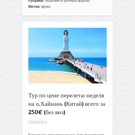
записи
Рубрики:
Морские и речные круизы
15/18-
Метки:
круиз
дневный
круиз
из
Европы
в
Южную
Америку
в
ноябре
2019
всего
за
436€/531€
Тур по цене перелета: неделя
на о.Хайнань (Китай) всего за
250€ (без виз)
03/06/2018