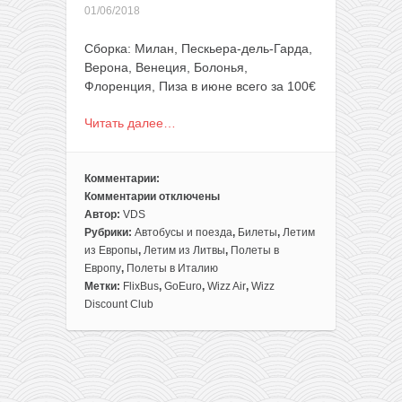
01/06/2018
Сборка: Милан, Пескьера-дель-Гарда,
Верона, Венеция, Болонья,
Флоренция, Пиза в июне всего за 100€
Читать далее…
Комментарии:
Комментарии
отключены
к
Автор:
VDS
записи
Рубрики:
Автобусы и поезда
,
Билеты
,
Летим
Северная
из Европы
,
Летим из Литвы
,
Полеты в
Италия:
Европу
,
Полеты в Италию
Милан,
Метки:
FlixBus
,
GoEuro
,
Wizz Air
,
Wizz
озеро
Discount Club
Гарда,
Венеция
и
другие
всего