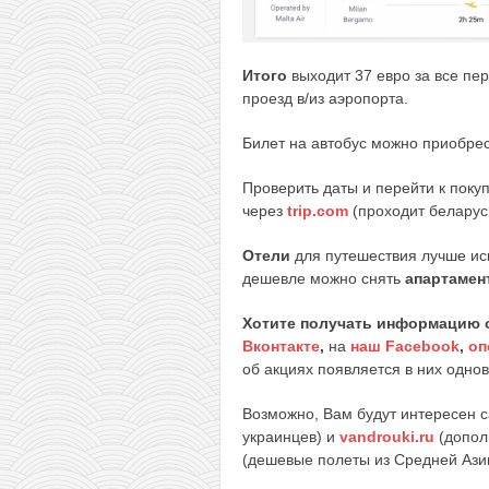
Итого
выходит 37 евро за все п
проезд в/из аэропорта.
Билет на автобус можно приобре
Проверить даты и перейти к поку
через
trip.com
(проходит беларуск
Отели
для путешествия лучше ис
дешевле можно снять
апартамен
Хотите получать информацию 
Вконтакте
,
на
наш Facebook
,
оп
об акциях появляется в них однов
Возможно, Вам будут интересен 
украинцев) и
vandrouki.ru
(допол
(дешевые полеты из Средней Ази