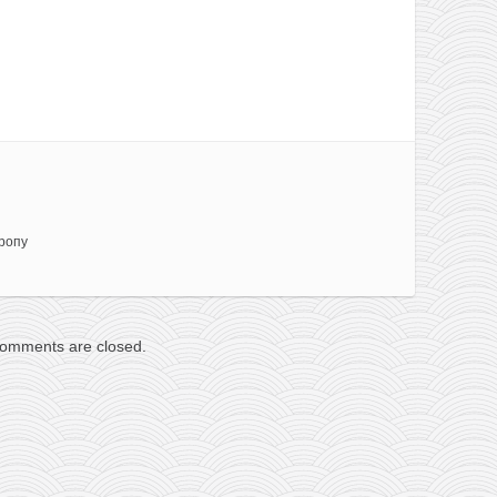
ропу
omments are closed.