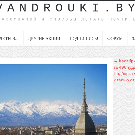
VANDROUKI.B
ИАКОМПАНИЙ И СПОСОБЫ ЛЕТАТЬ ПОЧТИ 
ЛЕТЫ В…
ДРУГИЕ АКЦИИ
ПОДПИШИСЬ!
ФОРУМ
З
←
Калабри
за 49€ туд
Подборка 
Италию от