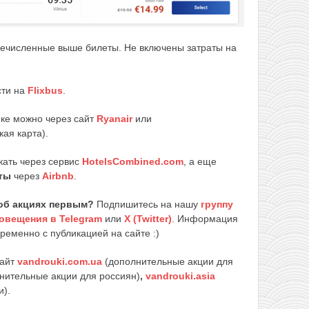
еречисленные выше билеты. Не включены затраты на
сти на
Flixbus
.
пке можно через сайт
Ryanair
или
ая карта).
кать через сервис
HotelsCombined.com
, а еще
ты
через
Airbnb
.
об акциях первым?
Подпишитесь на нашу
группу
овещения в Telegram
или
X (Twitter)
. Информация
ременно с публикацией на сайте :)
сайт
vandrouki.com.ua
(дополнительные акции для
нительные акции для россиян)
,
vandrouki.asia
и).