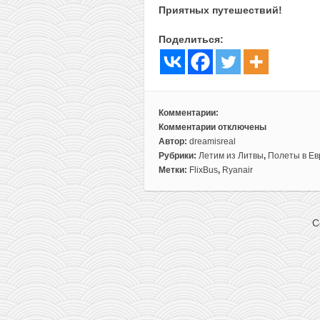
Приятных путешествий!
Поделиться:
Комментарии:
Комментарии
отключены
к
Автор:
dreamisreal
записи
Рубрики:
Летим из Литвы
,
Полеты в Ев
Турин
Метки:
FlixBus
,
Ryanair
и
Милан
в
C
одной
поездке
из
Вильнюса
за
37€