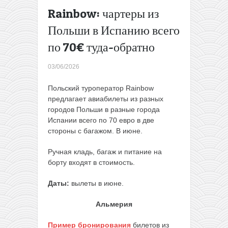
подборка
Rainbow: чартеры из
билетов
Польши в Испанию всего
из Литвы
в
по 70€ туда-обратно
Испанию,
Италию и
03/06/2026
не только
— всего
Польский туроператор Rainbow
от 15€ в
предлагает авиабилеты из разных
одну
городов Польши в разные города
сторону
Испании всего по 70 евро в две
→
стороны с багажом. В июне.
Ручная кладь, багаж и питание на
борту входят в стоимость.
Даты:
вылеты в июне.
Альмерия
Пример бронирования
билетов из