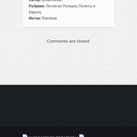
записи
Рубрики:
Летим из Польши
,
Полеты в
Rainbow:
Европу
чартеры
Метки:
Rainbow
из
Польши
в
Comments are closed.
Испанию
всего
по
70€
туда-
обратно