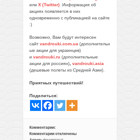
или
X (Twitter)
. Информация об
акциях появляется в них
одновременно с публикацией на сайте
:)
Возможно, Вам будут интересен
сайт
vandrouki.com.ua
(дополнительн
ые акции для украинцев)
и
vandrouki.ru
(дополнительные
акции для россиян)
,
vandrouki.asia
(дешевые полеты из Средней Азии).
Приятных путешествий!
Поделиться:
Комментарии:
Комментарии
отключены
к
Автор:
dreamisreal