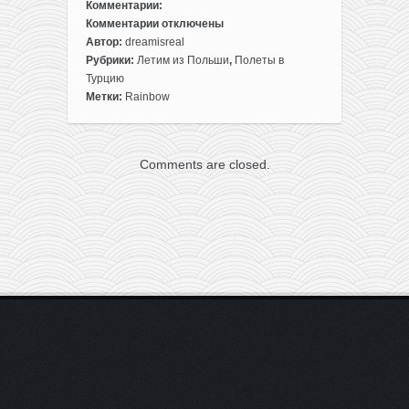
Комментарии:
Комментарии
отключены
к
Автор:
dreamisreal
записи
Рубрики:
Летим из Польши
,
Полеты в
Прямые
Турцию
рейсы
Метки:
Rainbow
из
Польши
в
Comments are closed.
Стамбул
за
116€
туда-
обратно
(с
багажом!)