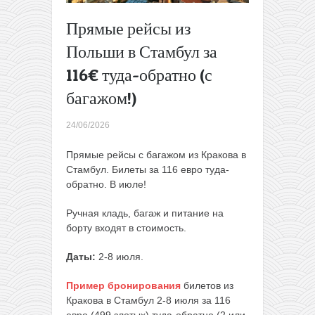
багажом)
Прямые рейсы из
Лето до
37€ туда-
Польши в Стамбул за
обратно:
116€ туда-обратно (с
билеты
из
багажом!)
Польши в
Рим,
24/06/2026
Прагу,
Будапешт
Прямые рейсы с багажом из Кракова в
и не
Стамбул. Билеты за 116 евро туда-
только!
→
обратно. В июле!
Ручная кладь, багаж и питание на
борту входят в стоимость.
Даты:
2-8 июля.
Пример бронирования
билетов из
Кракова в Стамбул 2-8 июля за 116