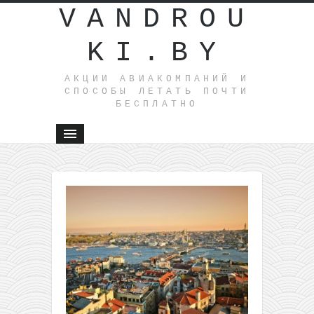
VANDROU
KI.BY
АКЦИИ АВИАКОМПАНИЙ И
СПОСОБЫ ЛЕТАТЬ ПОЧТИ
БЕСПЛАТНО
←
На
море в
Албанию
всего за
46€
туда-
обратно
из
Польши
(с