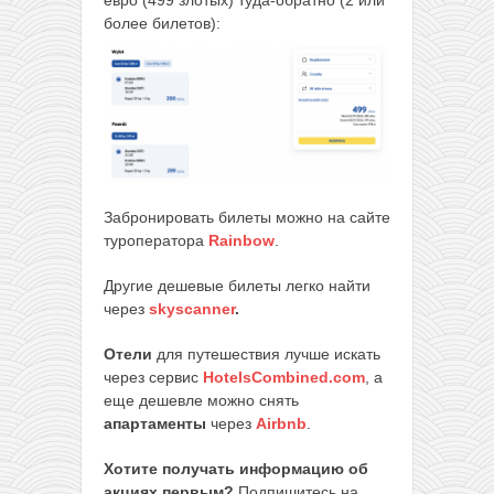
евро (499 злотых) туда-обратно (2 или
более билетов):
Забронировать билеты можно на сайте
туроператора
Rainbow
.
Другие дешевые билеты легко найти
через
skyscanner
.
Отели
для путешествия лучше искать
через сервис
HotelsCombined.com
, а
еще дешевле можно снять
апартаменты
через
Airbnb
.
Хотите получать информацию об
акциях первым?
Подпишитесь на