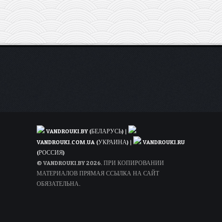
обратно
VANDROUKI.BY (БЕЛАРУСЬ)
|
VANDROUKI.COM.UA (УКРАИНА)
|
VANDROUKI.RU
(РОССИЯ)
© VANDROUKI.BY 2026. ПРИ КОПИРОВАНИИ
МАТЕРИАЛОВ ПРЯМАЯ ССЫЛКА НА САЙТ
ОБЯЗАТЕЛЬНА.