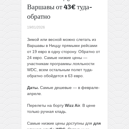
лоукост
Варшавы от 43€ туда-
запускает
обратно
поезда из
Берлина в
19/01/2026
Амстердам
— билеты
Зимой или весной можно слетать из
уже в
Варшавы в Ниццу прямыми рейсами
продаже
от 19 евро в одну сторону. Обратно от
→
24 евро. Самые низкие цены —
участникам программы лояльности
WDC, всем остальным полет туда-
обратно обойдется в 63 евро.
Даты.
Самые дешевые — в феврале-
апреле.
Перелеты на борту
Wizz Air
. В цене
только ручная кладь.
Самые низкие цены доступны для
для