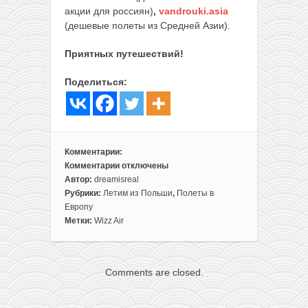
акции для россиян)
,
vandrouki.asia
(дешевые полеты из Средней Азии).
Приятных путешествий!
Поделиться:
Комментарии:
Комментарии
отключены
к
Автор:
dreamisreal
записи
Рубрики:
Летим из Польши
,
Полеты в
Летим
Европу
в
Метки:
Wizz Air
Ниццу
из
Варшавы
Comments are closed.
от
43€
туда-