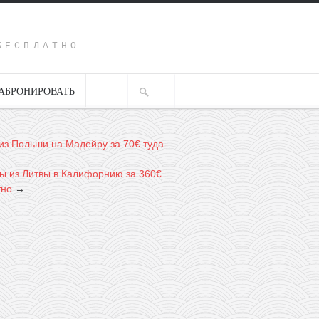
Y
БЕСПЛАТНО
АБРОНИРОВАТЬ
из Польши на Мадейру за 70€ туда-
ы из Литвы в Калифорнию за 360€
тно
→