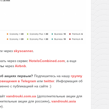
ти через
skyscanner
.
кать через сервис
HotelsCombined.com
, а еще
ты
через
Airbnb
.
об акциях первым?
Подпишитесь на нашу
группу
овещения в Telegram
или
twitter
. Информация об
енно с публикацией на сайте :)
сайт
vandrouki.com.ua
(дополнительные акции для
нительные акции для россиян)
,
vandrouki.asia
и).