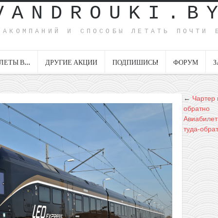
VANDROUKI.B
ИАКОМПАНИЙ И СПОСОБЫ ЛЕТАТЬ ПОЧТИ 
ЛЕТЫ В…
ДРУГИЕ АКЦИИ
ПОДПИШИСЬ!
ФОРУМ
З
←
Чартер 
обратно
Авиабилет
туда-обра