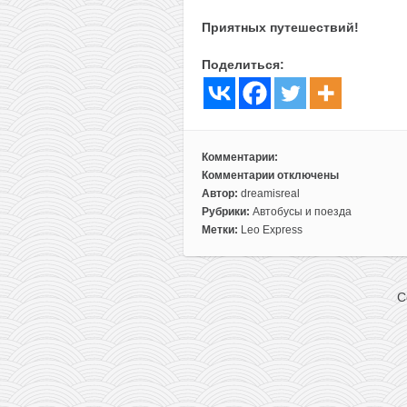
Приятных путешествий!
Поделиться:
Комментарии:
Комментарии
отключены
к
Автор:
dreamisreal
записи
Рубрики:
Автобусы и поезда
Leo
Метки:
Leo Express
Express:
новые
поезда
C
Варшава-
Краков
всего
по
2€!