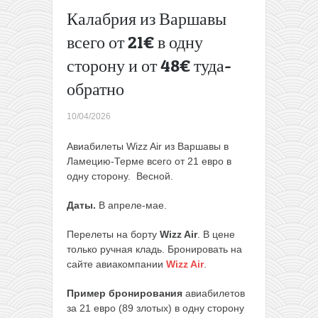
морю за 269€
Калабрия из Варшавы
с человека
→
всего от 21€ в одну
сторону и от 48€ туда-
обратно
10/04/2026
Авиабилеты Wizz Air из Варшавы в
Ламецию-Терме всего от 21 евро в
одну сторону. Весной.
Даты.
В апреле-мае.
Перелеты на борту
Wizz Air
. В цене
только ручная кладь. Бронировать на
сайте авиакомпании
Wizz Air
.
Пример бронирования
авиабилетов
за 21 евро (89 злотых) в одну сторону