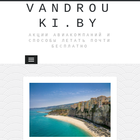
VANDROU
KI.BY
АКЦИИ АВИАКОМПАНИЙ И
СПОСОБЫ ЛЕТАТЬ ПОЧТИ
БЕСПЛАТНО
←
Из
Вильнюс
в Италию
всего от
15€ в
одну
сторону
— летом!
Круиз по
Средиземному