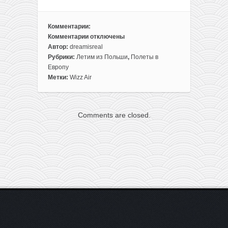
Комментарии:
Комментарии
отключены
к
Автор:
dreamisreal
записи
Рубрики:
Летим из Польши
,
Полеты в
Калабрия
Европу
из
Метки:
Wizz Air
Варшавы
всего
от
Comments are closed.
21€
в
одну
сторону
и
от
48€
туда-
обратно