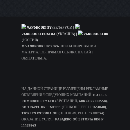
VANDROUKI.BY (БЕЛАРУСЬ)
|
VANDROUKI.COM.UA (УКРАИНА)
|
VANDROUKI.RU
(РОССИЯ)
© VANDROUKI.BY 2026. ПРИ КОПИРОВАНИИ
МАТЕРИАЛОВ ПРЯМАЯ ССЫЛКА НА САЙТ
ОБЯЗАТЕЛЬНА.
НА ДАННОЙ СТРАНИЦЕ РАЗМЕЩЕНЫ РЕКЛАМНЫЕ
ОБЪЯВЛЕНИЯ СЛЕДУЮЩИХ КОМПАНИЙ: HOTELS
COMBINED PTY LTD (АВСТРАЛИЯ, ABN 61122130554),
GO TRAVEL UN LIMITED (ГОНКОНГ, РЕГ.Н. 1658681),
TICKETS ESTONIA OU (ЭСТОНИЯ, РЕГ.Н. 12883174).
ОКАЗАНИЕ УСЛУГ: PASAJERO OÜ ESTONIA REG N
14433843