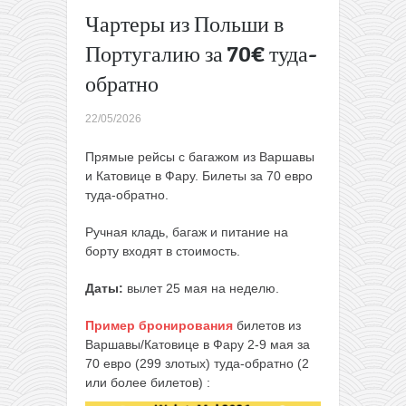
Будапешт
Чартеры из Польши в
из
Португалию за 70€ туда-
Вильнюса
за 30€
обратно
туда-
обратно
22/05/2026
→
Прямые рейсы с багажом из Варшавы
и Катовице в Фару. Билеты за 70 евро
туда-обратно.
Ручная кладь, багаж и питание на
борту входят в стоимость.
Даты:
вылет 25 мая на неделю.
Пример бронирования
билетов из
Варшавы/Катовице в Фару 2-9 мая за
70 евро (299 злотых) туда-обратно (2
или более билетов) :