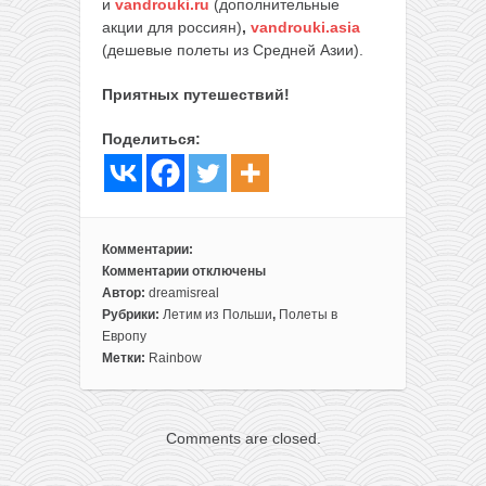
и
vandrouki.ru
(дополнительные
акции для россиян)
,
vandrouki.asia
(дешевые полеты из Средней Азии).
Приятных путешествий!
Поделиться:
Комментарии:
Комментарии
отключены
к
Автор:
dreamisreal
записи
Рубрики:
Летим из Польши
,
Полеты в
Чартеры
Европу
из
Метки:
Rainbow
Польши
в
Португалию
Comments are closed.
за
70€