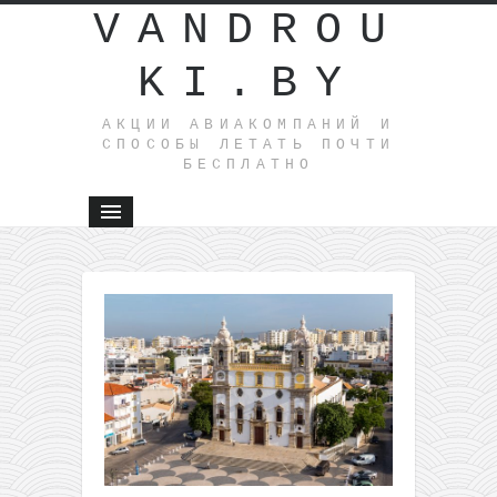
VANDROU
KI.BY
АКЦИИ АВИАКОМПАНИЙ И
СПОСОБЫ ЛЕТАТЬ ПОЧТИ
БЕСПЛАТНО
←
Евроту
Калабрия
Братисла
в одной
поездке з
79€ из
Варшавы
(обратно
с багажом
Летим в