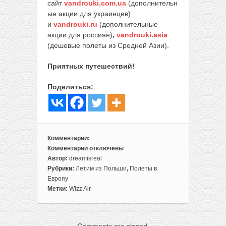
сайт
vandrouki.com.ua
(дополнительн
ые акции для украинцев)
и
vandrouki.ru
(дополнительные
акции для россиян)
,
vandrouki.asia
(дешевые полеты из Средней Азии).
Приятных путешествий!
Поделиться:
Комментарии:
Комментарии
отключены
к
Автор:
dreamisreal
записи
Рубрики:
Летим из Польши
,
Полеты в
В
Европу
Барселону
Метки:
Wizz Air
всего
от
18€