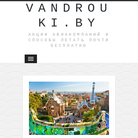
VANDROU
KI.BY
АКЦИИ АВИАКОМПАНИЙ И
СПОСОБЫ ЛЕТАТЬ ПОЧТИ
БЕСПЛАТНО
←
Летим
из
Варшавы
в
Венецию
за 16€ в
одну
сторону
или за
33€