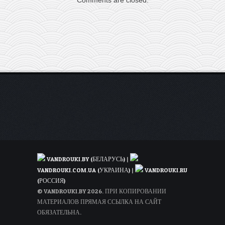
Comments are closed.
в
одну
сторону
и
от
36€
туда-
обратно
из
Варшавы
VANDROUKI.BY (БЕЛАРУСЬ)
|
VANDROUKI.COM.UA (УКРАИНА)
|
VANDROUKI.RU
(РОССИЯ)
© VANDROUKI.BY 2026. ПРИ КОПИРОВАНИИ
МАТЕРИАЛОВ ПРЯМАЯ ССЫЛКА НА САЙТ
ОБЯЗАТЕЛЬНА.