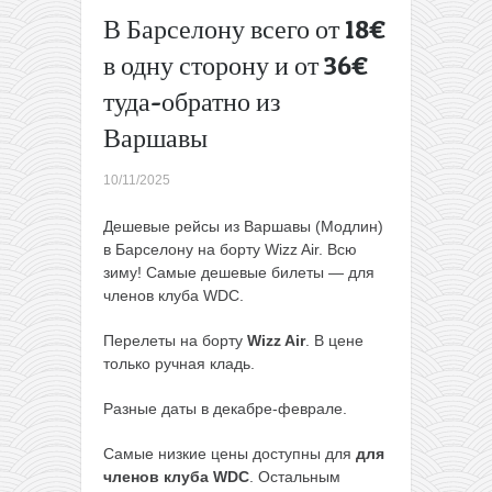
туда-
В Барселону всего от 18€
обратно
в одну сторону и от 36€
Скидки у
Ryanair:
туда-обратно из
летим из
Варшавы
Польши
на Мальту
от 54€
10/11/2025
или на
Тенерифе
Дешевые рейсы из Варшавы (Модлин)
от 110€
в Барселону на борту Wizz Air. Всю
туда-
зиму! Самые дешевые билеты — для
обратно
членов клуба WDC.
→
Перелеты на борту
Wizz Air
. В цене
только ручная кладь.
Разные даты в декабре-феврале.
Самые низкие цены доступны для
для
членов клуба WDC
. Остальным