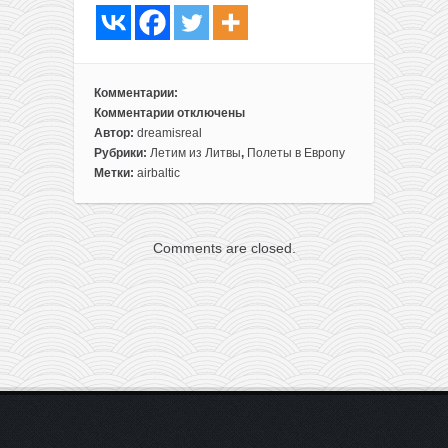
Комментарии:
Комментарии
отключены
к
Автор:
dreamisreal
записи
Рубрики:
Летим из Литвы
,
Полеты в Европу
Полеты
Метки:
airbaltic
из
Вильнюса
в
Comments are closed.
Прагу,
Стамбул,
Амстердам,
Барселону
или
Париж
всего
от
72€
туда-