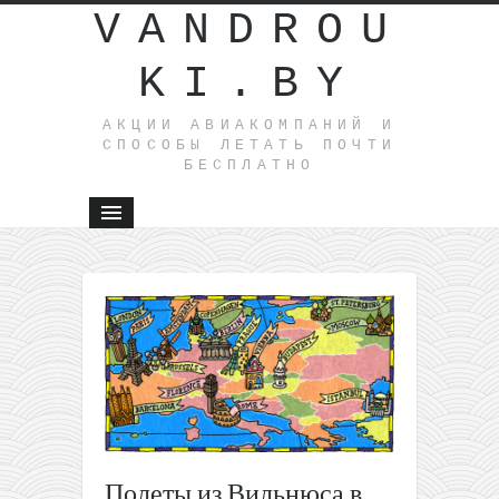
VANDROU
KI.BY
АКЦИИ АВИАКОМПАНИЙ И
СПОСОБЫ ЛЕТАТЬ ПОЧТИ
БЕСПЛАТНО
←
Распрод
airBaltic:
много
направле
из Вильн
и Риги вс
от 22€!
Распродажа
Полеты из Вильнюса в
AJet: