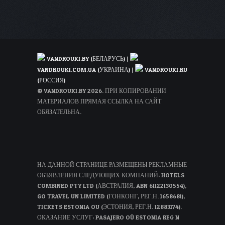
обратно!
VANDROUKI.BY (БЕЛАРУСЬ)
|
VANDROUKI.COM.UA (УКРАИНА)
|
VANDROUKI.RU
(РОССИЯ)
© VANDROUKI.BY 2026. ПРИ КОПИРОВАНИИ
МАТЕРИАЛОВ ПРЯМАЯ ССЫЛКА НА САЙТ
ОБЯЗАТЕЛЬНА.
НА ДАННОЙ СТРАНИЦЕ РАЗМЕЩЕНЫ РЕКЛАМНЫЕ
ОБЪЯВЛЕНИЯ СЛЕДУЮЩИХ КОМПАНИЙ: HOTELS
COMBINED PTY LTD (АВСТРАЛИЯ, ABN 61122130554),
GO TRAVEL UN LIMITED (ГОНКОНГ, РЕГ.Н. 1658681),
TICKETS ESTONIA OU (ЭСТОНИЯ, РЕГ.Н. 12883174).
ОКАЗАНИЕ УСЛУГ: PASAJERO OÜ ESTONIA REG N