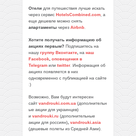
Отели
для путешествия лучше искать
через сервис
HotelsCombined.com
, а
еще дешевле можно снять
апартаменты
через
Airbnb
.
Хотите получать информацию об
акциях первым?
Подпишитесь на
нашу
группу Вконтакте
,
на
наш
Facebook
,
оповещения в
Telegram
или
twitter
. Информация об
акциях появляется в них
одновременно с публикацией на сайте
:)
Возможно, Вам будут интересен
сайт
vandrouki.com.ua
(дополнительн
ые акции для украинцев)
и
vandrouki.ru
(дополнительные
акции для россиян)
,
vandrouki.asia
(дешевые полеты из Средней Азии).