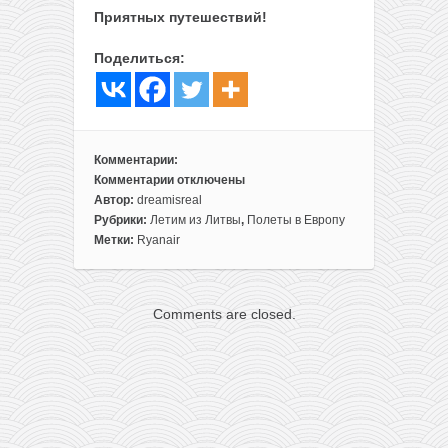
Приятных путешествий!
Поделиться:
Комментарии:
Комментарии
отключены
к
Автор:
dreamisreal
записи
Рубрики:
Летим из Литвы
,
Полеты в Европу
Летим
Метки:
Ryanair
в
Апулию
из
Comments are closed.
Литвы
всего
за
20€
в
одну
сторону