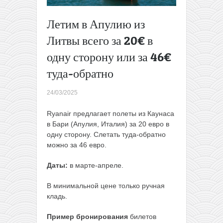
Данию
всего от
Летим в Апулию из
15€ в одну
Литвы всего за 20€ в
сторону
→
одну сторону или за 46€
туда-обратно
24/03/2025
Ryanair предлагает полеты из Каунаса
в Бари (Апулия, Италия) за 20 евро в
одну сторону. Слетать туда-обратно
можно за 46 евро.
Даты:
в марте-апреле.
В минимальной цене только ручная
кладь.
Пример бронирования
билетов