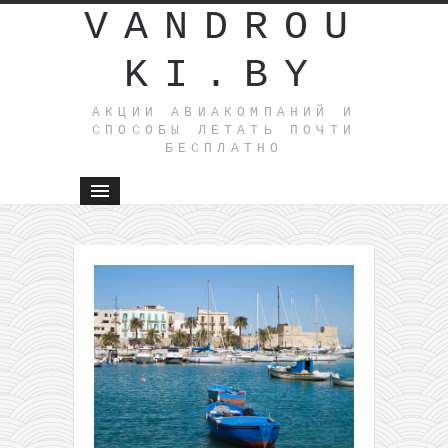
VANDROU
KI.BY
АКЦИИ АВИАКОМПАНИЙ И
СПОСОБЫ ЛЕТАТЬ ПОЧТИ
БЕСПЛАТНО
←
Канары
мае: лети
Польши н
Фуэртеве
за 110€ т
обратно
Norwegian:
из Литвы и
Латвии в
Швецию и