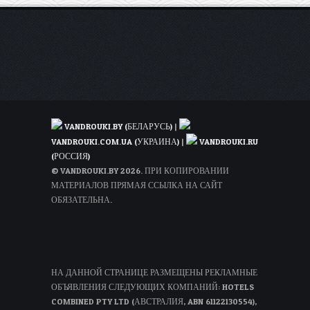
или
за
46€
туда-
обратно
VANDROUKI.BY (БЕЛАРУСЬ)
|
VANDROUKI.COM.UA (УКРАИНА)
|
VANDROUKI.RU
(РОССИЯ)
© VANDROUKI.BY 2026. ПРИ КОПИРОВАНИИ
МАТЕРИАЛОВ ПРЯМАЯ ССЫЛКА НА САЙТ
ОБЯЗАТЕЛЬНА.
НА ДАННОЙ СТРАНИЦЕ РАЗМЕЩЕНЫ РЕКЛАМНЫЕ
ОБЪЯВЛЕНИЯ СЛЕДУЮЩИХ КОМПАНИЙ: HOTELS
COMBINED PTY LTD (АВСТРАЛИЯ, ABN 61122130554),