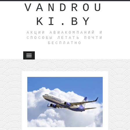
VANDROU
KI.BY
АКЦИИ АВИАКОМПАНИЙ И
СПОСОБЫ ЛЕТАТЬ ПОЧТИ
БЕСПЛАТНО
←
Новый
железно
перевозчи
Польше 
всего от 
злотых!
В Милан
всего от
23€ в
одну и от