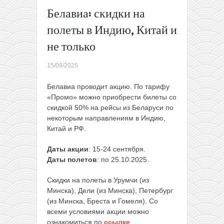
45€ в две
Белавиа: скидки на
стороны
полеты в Индию, Китай и
из
Вильнюса
не только
→
15/09/2025
Белавиа проводит акцию. По тарифу
«Промо» можно приобрести билеты со
скидкой 50% на рейсы из Беларуси по
некоторым направлениям в Индию,
Китай и РФ.
Даты акции
: 15-24 сентября.
Даты полетов
: по 25.10.2025.
Скидки на полеты в Урумчи (из
Минска), Дели (из Минска), Петербург
(из Минска, Бреста и Гомеля). Со
всеми условиями акции можно
ознакомиться по
ссылке
.