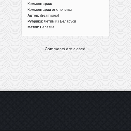
Комментарии:
Комментарии
отключены
к
Автор:
dreamisreal
записи
Рубрики:
Летим из Беларуси
Белавиа:
Метки:
Белавиа
скидки
на
полеты
Comments are closed.
в
Индию,
Китай
и
не
только