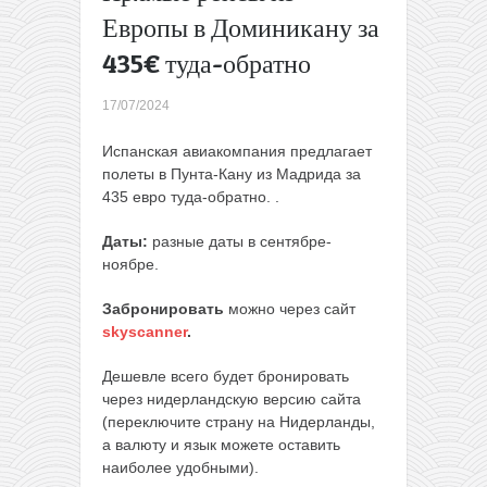
цене)
Европы в Доминикану за
Поездка
435€ туда-обратно
из
Варшавы
17/07/2024
в Вену
всего за
Испанская авиакомпания предлагает
30€
полеты в Пунта-Кану из Мадрида за
туда-
435 евро туда-обратно. .
обратно
на
Даты:
разные даты в сентябре-
Ryanair
ноябре.
→
Забронировать
можно через сайт
skyscanner
.
Дешевле всего будет бронировать
через нидерландскую версию сайта
(переключите страну на Нидерланды,
а валюту и язык можете оставить
наиболее удобными).