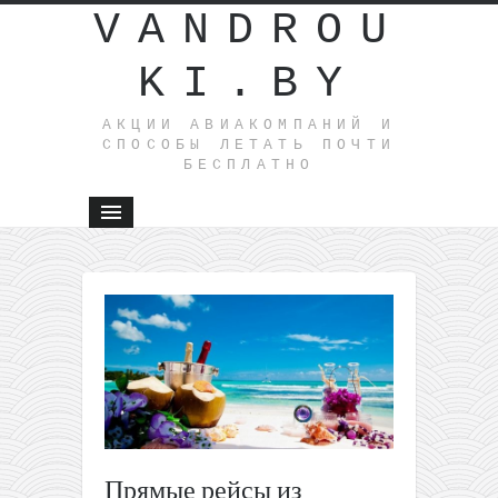
VANDROU
KI.BY
АКЦИИ АВИАКОМПАНИЙ И
СПОСОБЫ ЛЕТАТЬ ПОЧТИ
БЕСПЛАТНО
←
Чартерн
перелеты
из Польш
на
Сардини
за 117€
туда-
обратно
Прямые рейсы из
(багаж в