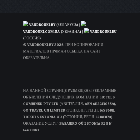
VANDROUKI.BY (БЕЛАРУСЬ)
|
VANDROUKI.COM.UA (УКРАИНА)
|
VANDROUKI.RU
(РОССИЯ)
© VANDROUKI.BY 2026. ПРИ КОПИРОВАНИИ
МАТЕРИАЛОВ ПРЯМАЯ ССЫЛКА НА САЙТ
ОБЯЗАТЕЛЬНА.
НА ДАННОЙ СТРАНИЦЕ РАЗМЕЩЕНЫ РЕКЛАМНЫЕ
ОБЪЯВЛЕНИЯ СЛЕДУЮЩИХ КОМПАНИЙ: HOTELS
COMBINED PTY LTD (АВСТРАЛИЯ, ABN 61122130554),
GO TRAVEL UN LIMITED (ГОНКОНГ, РЕГ.Н. 1658681),
TICKETS ESTONIA OU (ЭСТОНИЯ, РЕГ.Н. 12883174).
ОКАЗАНИЕ УСЛУГ: PASAJERO OÜ ESTONIA REG N
14433843