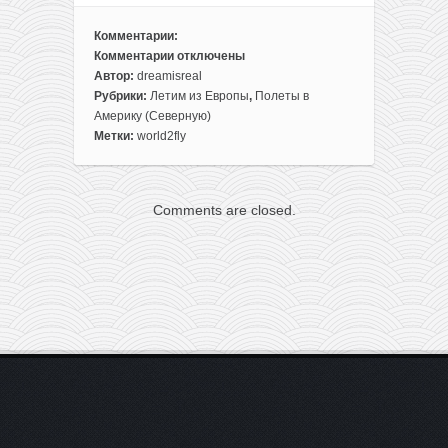
Комментарии:
Комментарии
отключены
к
Автор:
dreamisreal
записи
Рубрики:
Летим из Европы
,
Полеты в
Прямые
Америку (Северную)
рейсы
Метки:
world2fly
из
Европы
в
Comments are closed.
Доминикану
за
435€
туда-
обратно