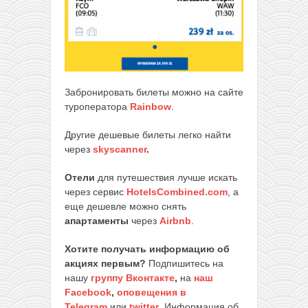
Забронировать билеты можно на сайте
туроператора
Rainbow
.
Другие дешевые билеты легко найти
через
skyscanner
.
Отели
для путешествия лучше искать
через сервис
HotelsCombined.com
, а
еще дешевле можно снять
апартаменты
через
Airbnb
.
Хотите получать информацию об
акциях первым?
Подпишитесь на
нашу
группу Вконтакте
,
на
наш
Facebook
,
оповещения в
Telegram
или
twitter
. Информация об