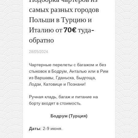
Закинф
самых разных городов
за 117€ в
Польши в Турцию и
две
стороны
Италию от 70€ туда-
(багаж
включен)
обратно
Летаем
из
28/05/2024
Литвы в
Берлин
Чартерные перелеты с багажом и без
по 30€
стыковок в Бодрум, Анталью или в Рим
туда-
из Варшавы, Гданьска, Быдгоща,
обратно
Лодзи, Катовице и Познани!
→
Ручная кладь, багаж и питание на
борту входят в стоимость.
Бодрум (Турция)
Даты
: 2-9 июня.