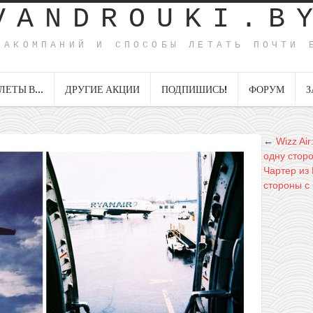
VANDROUKI.B
ИАКОМПАНИЙ И СПОСОБЫ ЛЕТАТЬ ПОЧТИ 
ЛЕТЫ В…
ДРУГИЕ АКЦИИ
ПОДПИШИСЬ!
ФОРУМ
З
←
Wizz Ai
одну сторо
Чартер из
стороны с