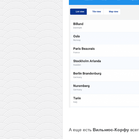
А еще есть
Вильнюс-Корфу
всег