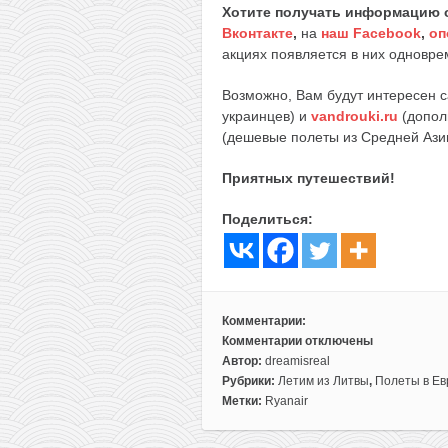
Хотите получать информацию 
Вконтакте
,
на
наш Facebook
,
оп
акциях появляется в них одноврем
Возможно, Вам будут интересен 
украинцев) и
vandrouki.ru
(допол
(дешевые полеты из Средней Ази
Приятных путешествий!
Поделиться:
Комментарии:
Комментарии
отключены
к
Автор:
dreamisreal
записи
Рубрики:
Летим из Литвы
,
Полеты в Ев
Подборка
Метки:
Ryanair
авиабилетов
из