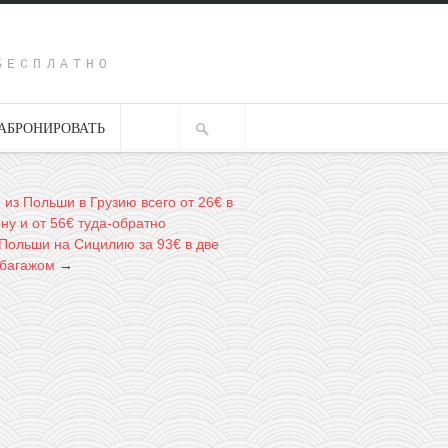
Y
БЕСПЛАТНО
АБРОНИРОВАТЬ
r: из Польши в Грузию всего от 26€ в
ну и от 56€ туда-обратно
 Польши на Сицилию за 93€ в две
 багажом
→