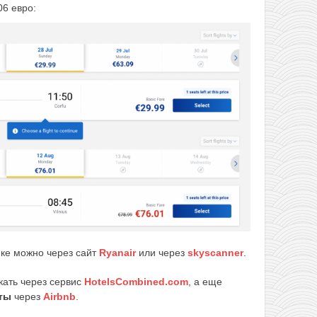
06 евро:
пке можно через сайт
Ryanair
или через
skyscanner
.
кать через сервис
HotelsCombined.com
, а еще
ты
через
Airbnb
.