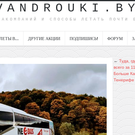
VANDROUKI.B
ИАКОМПАНИЙ И СПОСОБЫ ЛЕТАТЬ ПОЧТИ 
ЛЕТЫ В…
ДРУГИЕ АКЦИИ
ПОДПИШИСЬ!
ФОРУМ
З
←
Туда, г
всего за 1
Больше Ка
Тенерифе 