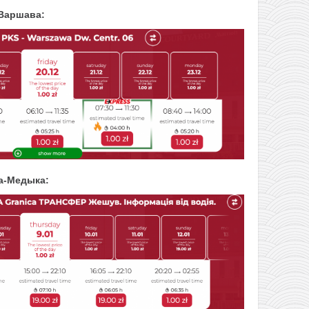
Варшава:
а-Медыка: