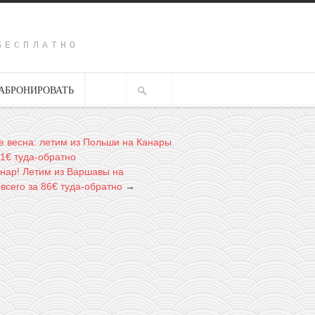
Y
БЕСПЛАТНО
АБРОНИРОВАТЬ
де весна: летим из Польши на Канары
11€ туда-обратно
нар! Летим из Варшавы на
всего за 86€ туда-обратно
→