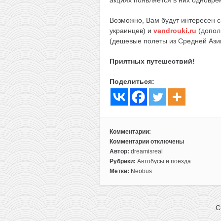
Возможно, Вам будут интересен 
украинцев) и
vandrouki.ru
(допол
(дешевые полеты из Средней Ази
Приятных путешествий!
Поделиться:
Комментарии:
Комментарии
отключены
к
Автор:
dreamisreal
записи
Рубрики:
Автобусы и поезда
Новые
Метки:
Neobus
даты:
поездки
на
C
автобусах
Neobus