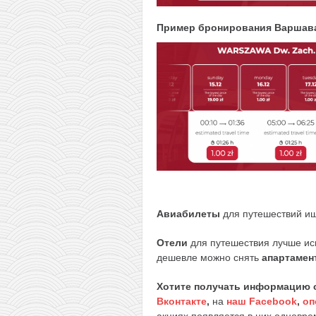
Пример бронирования Варшав
Авиабилеты
для путешествий и
Отели
для путешествия лучше ис
дешевле можно снять
апартамен
Хотите получать информацию 
Вконтакте
,
на
наш Facebook
,
оп
акциях появляется в них одноврем