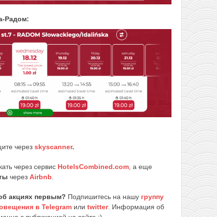
а-Радом:
щите через
skyscanner
.
кать через сервис
HotelsCombined.com
, а еще
ты
через
Airbnb
.
об акциях первым?
Подпишитесь на нашу
группу
овещения в Telegram
или
twitter
. Информация об
енно с публикацией на сайте :)