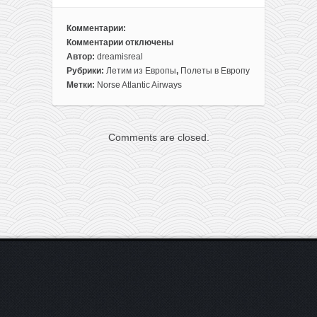
Комментарии:
Комментарии
отключены
к
Автор:
dreamisreal
записи
Рубрики:
Летим из Европы
,
Полеты в Европу
Norse
Метки:
Norse Atlantic Airways
Atlantic
Airways:
прямые
Comments are closed.
рейсы
из
Европы
в
США
от
137€
или
в
Таиланд
от
169€
в