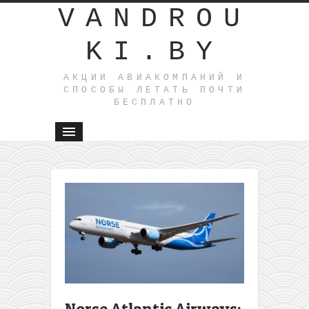
VANDROU
KI.BY
АКЦИИ АВИАКОМПАНИЙ И
СПОСОБЫ ЛЕТАТЬ ПОЧТИ
БЕСПЛАТНО
←
Поездка
из
Варшавы
в Вену
всего за
30€
туда-
обратно
Norse Atlantic Airways:
на