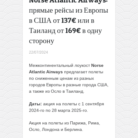
Ryanair
прямые рейсы из Европы
Wizz Air:
из
в США от 137€ или в
Польши
Таиланд от 169€ в одну
в
Грузию
сторону
всего от
26€ в
22/07/2024
одну
сторону
Межконтинентальный лоукост
Norse
и от 56€
Atlantic Airways
предлагает полеты
туда-
по сниженным ценам из разных
обратно
городов Европы в разные города США,
→
а также из Осло в Таиланд.
Даты:
акция на полеты с 1 сентября
2024-го по 28 марта 2025-го.
Акция на полеты из Парижа, Рима,
Осло, Лондона и Берлина.