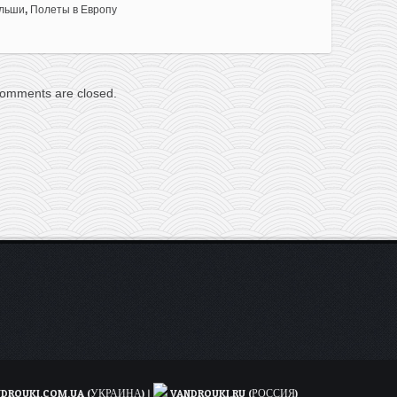
ольши
,
Полеты в Европу
omments are closed.
DROUKI.COM.UA (УКРАИНА)
|
VANDROUKI.RU (РОССИЯ)