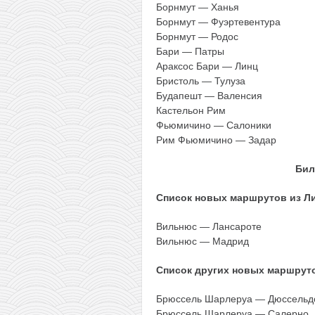
Борнмут — Ханья
Борнмут — Фуэртевентура
Борнмут — Родос
Бари — Патры
Араксос Бари — Линц
Бристоль — Тулуза
Будапешт — Валенсия
Кастельон Рим
Фьюмичино — Салоники
Рим Фьюмичино — Задар
Бил
Список новых маршрутов из Л
Вильнюс — Лансароте
Вильнюс — Мадрид
Список других новых маршрут
Брюссель Шарлеруа — Дюссельд
Брюссель Шарлеруа — Салерно