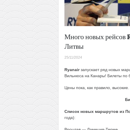
Много новых рейсов R
Литвы
25/11/2024
Ryanair
запускает ряд новых марш
Вильнюса на Канары! Билеты по 
Цены пока, как правило, высокие.
Би
Список новых маршрутов из 
года):
Вроцлав — Ламеция-Терме