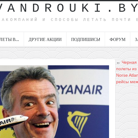
VANDROUKI.B
ИАКОМПАНИЙ И СПОСОБЫ ЛЕТАТЬ ПОЧТИ 
ЛЕТЫ В…
ДРУГИЕ АКЦИИ
ПОДПИШИСЬ!
ФОРУМ
З
←
Черная 
полеты из
Norse Atla
рейсы меж