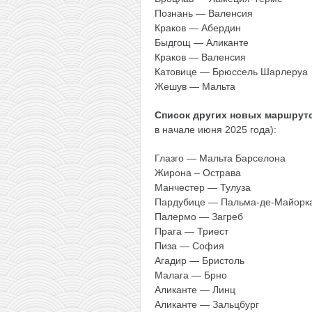
Познань — Валенсия
Краков — Абердин
Быдгощ — Аликанте
Краков — Валенсия
Катовице — Брюссель Шарлеруа
Жешув — Мальта
Список других новых маршрут
в начале июня 2025 года):
Глазго — Мальта Барселона
Жирона – Острава
Манчестер — Тулуза
Пардубице — Пальма-де-Майорк
Палермо — Загреб
Прага — Триест
Пиза — София
Агадир — Бристоль
Малага — Брно
Аликанте — Линц
Аликанте — Зальцбург