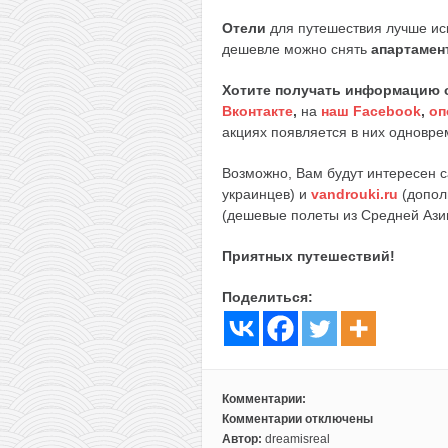
Отели
для путешествия лучше ис
дешевле можно снять
апартамен
Хотите получать информацию 
Вконтакте
,
на
наш Facebook
,
оп
акциях появляется в них одноврем
Возможно, Вам будут интересен 
украинцев) и
vandrouki.ru
(допол
(дешевые полеты из Средней Ази
Приятных путешествий!
Поделиться:
Комментарии:
Комментарии
отключены
к
Автор:
dreamisreal