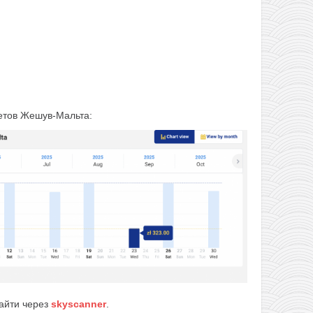
тов Жешув-Мальта:
найти через
skyscanner
.