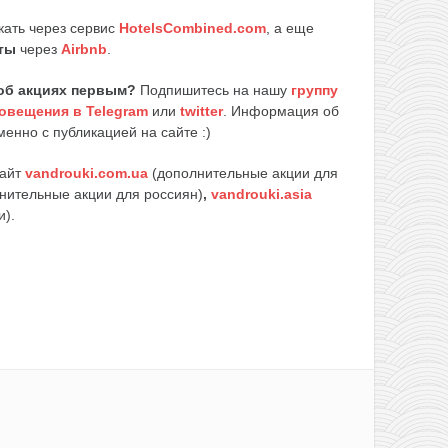
кать через сервис
HotelsCombined.com
, а еще
ты
через
Airbnb
.
об акциях первым?
Подпишитесь на нашу
группу
овещения в Telegram
или
twitter
. Информация об
енно с публикацией на сайте :)
сайт
vandrouki.com.ua
(дополнительные акции для
нительные акции для россиян)
,
vandrouki.asia
и).