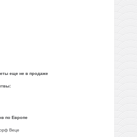
еты еще не в продаже
итвы:
ов по Европе
орф Веце