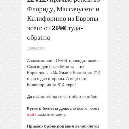
обратно
Флориду, Массачусетс и
из
Калифорнию из Европы
Польши
Wizz Air:
всего от 214€ туда-
из
Вильнюса
обратно
в Париж,
Рим или
12/06/2024
Милан
всего от
Авиакомпания LEVEL проводит акцию.
14€ в
Самые дешевые билеты — из
одну
Барселоны в Майами и Бостон, за 214
сторону
евро в две стороны. А еще есть
→
Калифорния за 314 евро!
Даты:
много дат в сентябре-октябре.
Купить билеты
дешевле всего через
сайт
авиакомпании.
Пример бронирования
авиабилетов