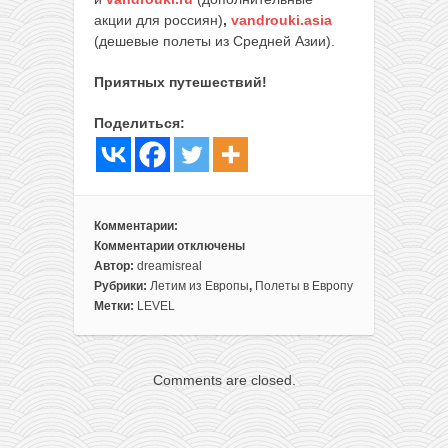
акции для россиян)
,
vandrouki.asia
(дешевые полеты из Средней Азии).
Приятных путешествий!
Поделиться:
Комментарии:
Комментарии
отключены
к
Автор:
dreamisreal
записи
Рубрики:
Летим из Европы
,
Полеты в Европу
LEVEL:
Метки:
LEVEL
прямые
рейсы
во
Comments are closed.
Флориду,
Массачусетс
и
Калифорнию