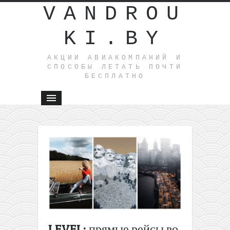
VANDROU
KI.BY
АКЦИИ АВИАКОМПАНИЙ И
СПОСОБЫ ЛЕТАТЬ ПОЧТИ
БЕСПЛАТНО
←
Нескольк
идей на
лето:
летим на
Майорку,
в Рим ил
Берлин
всего от
LEVEL: прямые рейсы во
32€ туда-