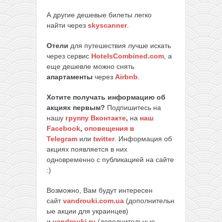
А другие дешевые билеты легко
найти через
skyscanner
.
Отели
для путешествия лучше искать
через сервис
HotelsCombined.com
, а
еще дешевле можно снять
апартаменты
через
Airbnb
.
Хотите получать информацию об
акциях первым?
Подпишитесь на
нашу
группу Вконтакте
,
на
наш
Facebook
,
оповещения в
Telegram
или
twitter
. Информация об
акциях появляется в них
одновременно с публикацией на сайте
:)
Возможно, Вам будут интересен
сайт
vandrouki.com.ua
(дополнительн
ые акции для украинцев)
и
vandrouki.ru
(дополнительные