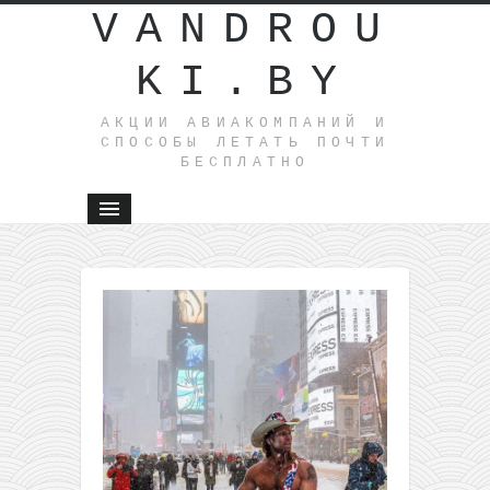
VANDROU
KI.BY
АКЦИИ АВИАКОМПАНИЙ И
СПОСОБЫ ЛЕТАТЬ ПОЧТИ
БЕСПЛАТНО
←
Pegasu
распрода
билетов 
междуна
рейсы в/и
Турции
Распродажа
Ryanair:
билеты
всего от