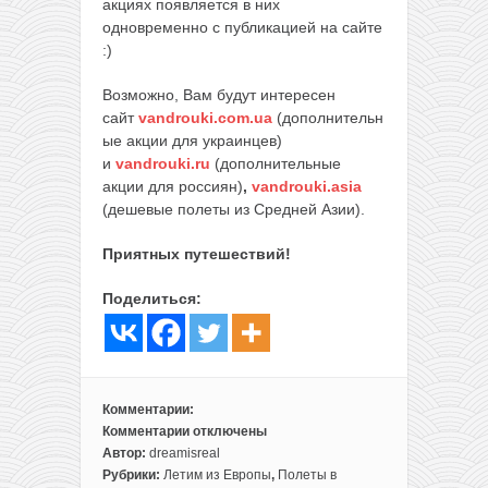
акциях появляется в них
одновременно с публикацией на сайте
:)
Возможно, Вам будут интересен
сайт
vandrouki.com.ua
(дополнительн
ые акции для украинцев)
и
vandrouki.ru
(дополнительные
акции для россиян)
,
vandrouki.asia
(дешевые полеты из Средней Азии).
Приятных путешествий!
Поделиться:
Комментарии:
Комментарии
отключены
к
Автор:
dreamisreal
записи
Рубрики:
Летим из Европы
,
Полеты в