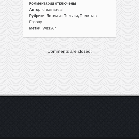
Комментарии
отключены
к
Автор:
dreamisreal
записи
Рубрики:
Летим из Польши
,
Полеты в
Летим
Европу
из
Метки:
Wizz Air
Польши
в
Салерно
Comments are closed.
всего
от
28€
туда-
обратно