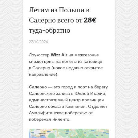
весна:
Летим из Польши в
летим
Салерно всего от 28€
из
Польши
туда-обратно
на
Канары
22/10/2024
всего за
111€
Лоукостер
Wizz Air
на межсезонье
туда-
снизил цены на полеты из Катовице
обратно
в Салерно (новое недавно открытое
→
направление).
Салерно — это город и порт на берегу
Салернского залива в Южной Италии,
административный центр провинции
Салерно области Кампания. Отделяет
Амальфитанское побережье от
побережья Чиленто.