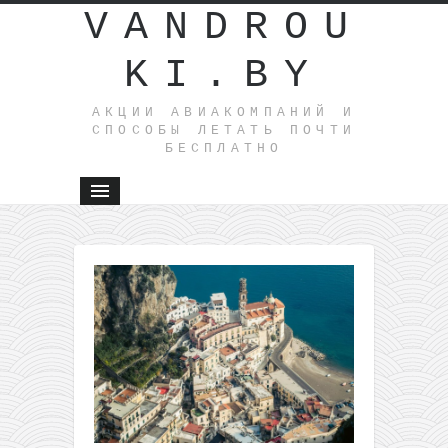
VANDROU
KI.BY
АКЦИИ АВИАКОМПАНИЙ И
СПОСОБЫ ЛЕТАТЬ ПОЧТИ
БЕСПЛАТНО
←
Межсезо
от Wizz Ai
из Варша
в Ниццу
всего от 
в одну
сторону
Туда,
где