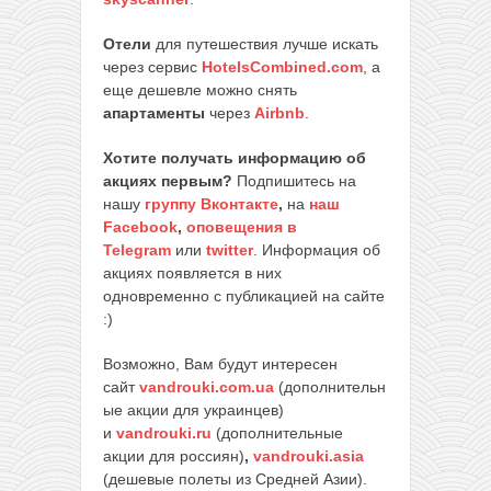
Отели
для путешествия лучше искать
через сервис
HotelsCombined.com
, а
еще дешевле можно снять
апартаменты
через
Airbnb
.
Хотите получать информацию об
акциях первым?
Подпишитесь на
нашу
группу Вконтакте
,
на
наш
Facebook
,
оповещения в
Telegram
или
twitter
. Информация об
акциях появляется в них
одновременно с публикацией на сайте
:)
Возможно, Вам будут интересен
сайт
vandrouki.com.ua
(дополнительн
ые акции для украинцев)
и
vandrouki.ru
(дополнительные
акции для россиян)
,
vandrouki.asia
(дешевые полеты из Средней Азии).