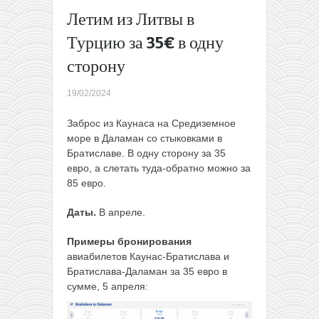
туда-
Летим из Литвы в
обратно
Турцию за 35€ в одну
Весной:
летим из
сторону
Литвы в
Испанию
19/02/2024
или
Италию
Заброс из Каунаса на Средиземное
всего за
море в Даламан со стыковками в
26€ в
Братиславе. В одну сторону за 35
одну
евро, а слетать туда-обратно можно за
сторону
85 евро.
→
Даты.
В апреле.
Примеры бронирования
авиабилетов Каунас-Братислава и
Братислава-Даламан за 35 евро в
сумме, 5 апреля: