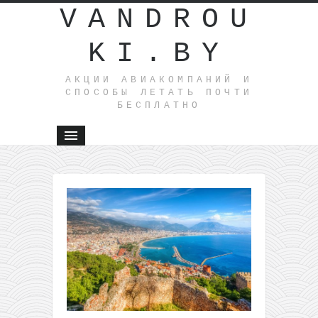
VANDROU
KI.BY
АКЦИИ АВИАКОМПАНИЙ И
СПОСОБЫ ЛЕТАТЬ ПОЧТИ
БЕСПЛАТНО
←
Гран-
Канария
и
Майорка
в одной
поездке
из
Польши
всего за
96€