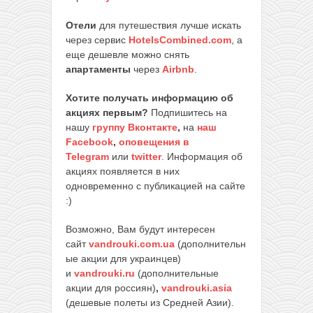
Отели
для путешествия лучше искать
через сервис
HotelsCombined.com
, а
еще дешевле можно снять
апартаменты
через
Airbnb
.
Хотите получать информацию об
акциях первым?
Подпишитесь на
нашу
группу Вконтакте
,
на
наш
Facebook
,
оповещения в
Telegram
или
twitter
. Информация об
акциях появляется в них
одновременно с публикацией на сайте
:)
Возможно, Вам будут интересен
сайт
vandrouki.com.ua
(дополнительн
ые акции для украинцев)
и
vandrouki.ru
(дополнительные
акции для россиян)
,
vandrouki.asia
(дешевые полеты из Средней Азии).