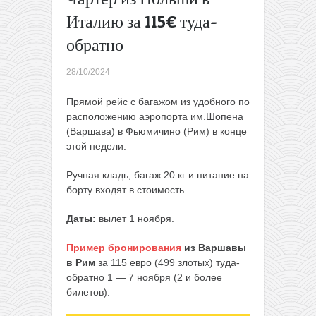
сторону
Италию за 115€ туда-
Акция
обратно
Norwegian:
Вильнюс
—
28/10/2024
Стокгольм
от 15€ в
Прямой рейс с багажом из удобного по
одну
расположению аэропорта им.Шопена
сторону
→
(Варшава) в Фьюмичино (Рим) в конце
этой недели.
Ручная кладь, багаж 20 кг и питание на
борту входят в стоимость.
Даты:
вылет 1 ноября.
Пример бронирования
из Варшавы
в Рим
за 115 евро (499 злотых) туда-
обратно 1 — 7 ноября (2 и более
билетов):