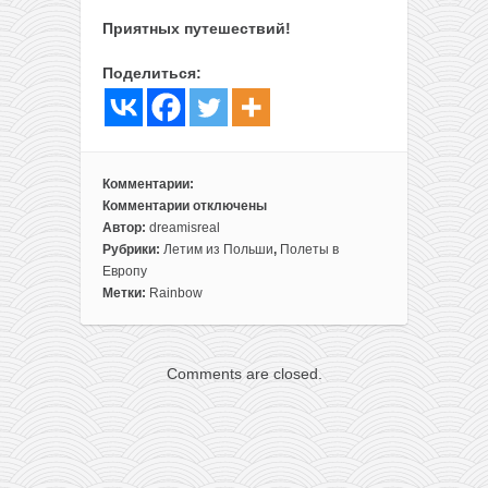
Приятных путешествий!
Поделиться:
Комментарии:
Комментарии
отключены
к
Автор:
dreamisreal
записи
Рубрики:
Летим из Польши
,
Полеты в
Чартер
Европу
из
Метки:
Rainbow
Польши
в
Италию
Comments are closed.
за
115€
туда-
обратно