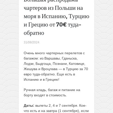
сторону
чартеров из Польши на
Их скоро
моря в Испанию, Турцию
не будет:
полеты
и Грецию от 70€ туда-
из
Варшавы
обратно
в Литву
или
31/08/2024
Латвию
всего от
Очень много чартерных перелетов с
28€
багажом: из Варшавы, Гданьска,
туда-
Лодзи, Быдгоща, Познани, Катовице,
обратно
Жешува и Вроцлава — в Турцию за 70
→
евро туда-обратно. Еще есть в
Испанию и в Грецию!
Ручная кладь, багаж и питание на
борту входят в стоимость.
Даты:
вылеты 2, 4 и 7 сентября. Кое-
что есть и на завтра (1 сентября), если