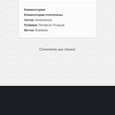
Комментарии:
Комментарии
отключены
к
Автор:
dreamisreal
записи
Рубрики:
Летим из Польши
Большая
Метки:
Rainbow
распродажа
чартеров
из
Comments are closed.
Польши
на
моря
в
Испанию,
Турцию
и
Грецию
от
70€
туда-
обратно