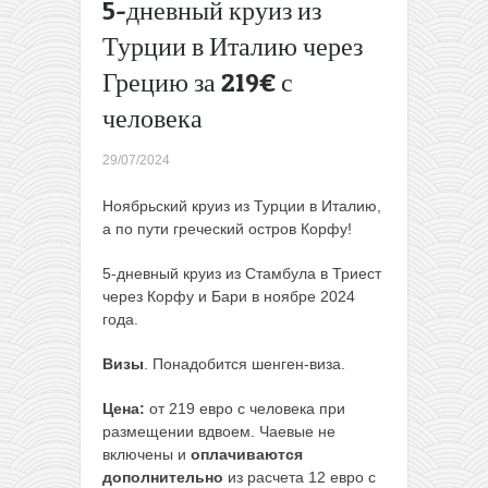
5-дневный круиз из
билеты на
Турции в Италию через
поезда по
Испании
Грецию за 219€ с
всего от
7€ за
человека
поездку
→
29/07/2024
Ноябрьский круиз из Турции в Италию,
а по пути греческий остров Корфу!
5-дневный круиз из Стамбула в Триест
через Корфу и Бари в ноябре 2024
года.
Визы
. Понадобится шенген-виза.
Цена:
от 219 евро с человека при
размещении вдвоем. Чаевые не
включены и
оплачиваются
дополнительно
из расчета 12 евро с