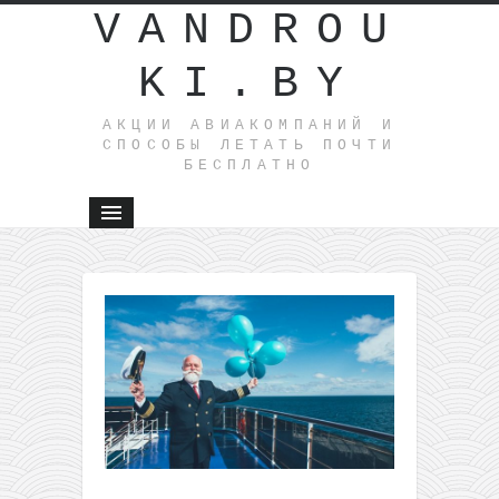
VANDROU
KI.BY
АКЦИИ АВИАКОМПАНИЙ И
СПОСОБЫ ЛЕТАТЬ ПОЧТИ
БЕСПЛАТНО
←
Заброс
из
Литвы в
Италию
(Милан)
от 15€ в
одну
сторону
Актуально: