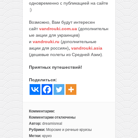
одновременно с публикацией на сайте
:)
Возможно, Вам будут интересен
сайт
vandrouki.com.ua
(дополнительн
ые акции для украинцев)
и
vandrouki.ru
(дополнительные
акции для россиян)
,
vandrouki.asia
(дешевые полеты из Средней Азии).
Приятных путешествий!
Поделиться:
Комментарии:
Комментарии
отключены
к
Автор:
dreamisreal
записи
Рубрики:
Морские и речные круизы
5-
Метки:
круиз