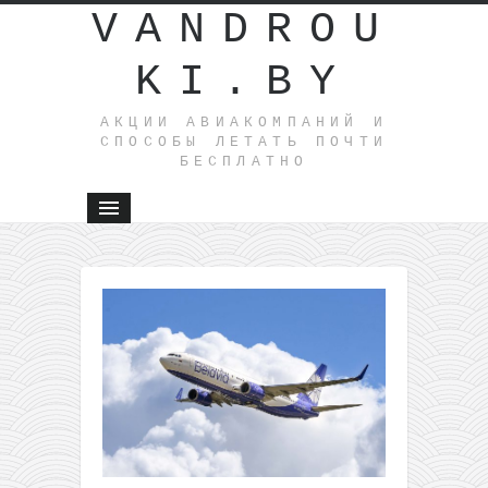
VANDROU
KI.BY
АКЦИИ АВИАКОМПАНИЙ И
СПОСОБЫ ЛЕТАТЬ ПОЧТИ
БЕСПЛАТНО
←
Vueling
авиабиле
по/из
Испании
всего от 
за перел
Pegasus:
авиабилеты
из разных
стран в