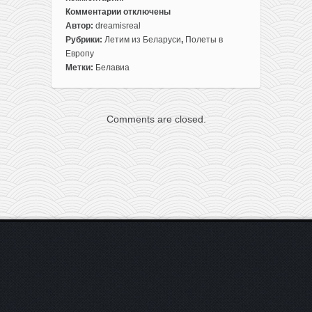
Комментарии
отключены
к
Автор:
dreamisreal
записи
Рубрики:
Летим из Беларуси
,
Полеты в
Распродажа
Европу
Белавиа:
Метки:
Белавиа
Тбилиси
из
Минска
Comments are closed.
за
170€
туда-
обратно,
Стамбул
за
200€,
Дубай
за
250€,
Дели
за
300€
и