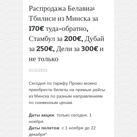
Турцию
Распродажа Белавиа:
всего от
Тбилиси из Минска за
27€ в одну
сторону
→
170€ туда-обратно,
Стамбул за 200€, Дубай
за 250€, Дели за 300€ и
не только
01/11/2023
Сегодня по тарифу Промо можно
приобрести билеты на прямые рейсы
из Минска по разным направлениям
по сниженным ценам.
Даты акции
: только сегодня, 1
ноября.
Даты полетов
: с 1 ноября до 22
декабря*.