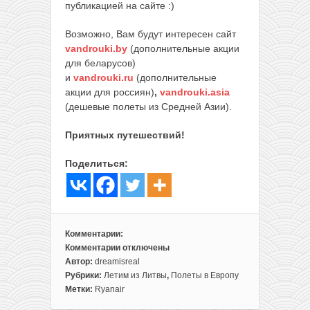
публикацией на сайте :)
Возможно, Вам будут интересен сайт
vandrouki.by
(дополнительные акции
для беларусов)
и
vandrouki.ru
(дополнительные
акции для россиян)
,
vandrouki.asia
(дешевые полеты из Средней Азии).
Приятных путешествий!
Поделиться:
Комментарии:
Комментарии
отключены
к
Автор:
dreamisreal
записи
Рубрики:
Летим из Литвы
,
Полеты в Европу
По
Метки:
Ryanair
дороге