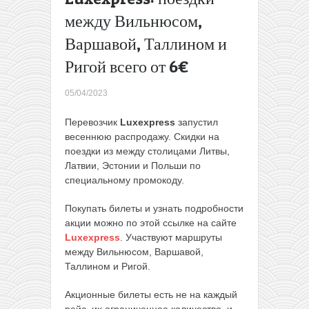
в
между Вильнюсом,
Словакию
Варшавой, Таллином и
всего от
13€ в
Ригой всего от 6€
одну и от
26€ в две
05/04/2023
стороны
→
Перевозчик
Luxexpress
запустил
весеннюю распродажу. Скидки на
поездки из между столицами Литвы,
Латвии, Эстонии и Польши по
специальному промокоду.
Покупать билеты и узнать подробности
акции можно по этой ссылке на сайте
Luxexpress
. Участвуют маршруты
между Вильнюсом, Варшавой,
Таллином и Ригой.
Акционные билеты есть не на каждый
рейс, их ограниченное количество, и