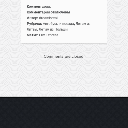
Комментарии:
Комментарии
отключены
к
Автор:
dreamisreal
записи
Рубрики:
Автобусы и поезда
,
Летим из
Luxexpress:
Литвы
,
Летим из Польши
поездки
Метки:
Lux Express
между
Вильнюсом,
Варшавой,
Comments are closed.
Таллином
и
Ригой
всего
от
6€