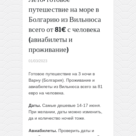
обратные
путешествие на море в
билеты)
Болгарию из Вильнюса
Wizz Air:
Исландия
всего от 81€ с человека
из
Вильнюса
(авиабилеты и
всего от
проживание)
57€ туда-
обратно
01/03/2023
(WDC)
→
Готовое путешествие на 3 ночи в
Варну (Болгария). Проживание и
авиабилеты из Вильнюса всего за 81
евро на человека.
Даты.
Самые дешевые 14-17 июня.
При желании, даты можно изменить,
да и количество ночей тоже.
Авиабилеты.
Проверить даты и