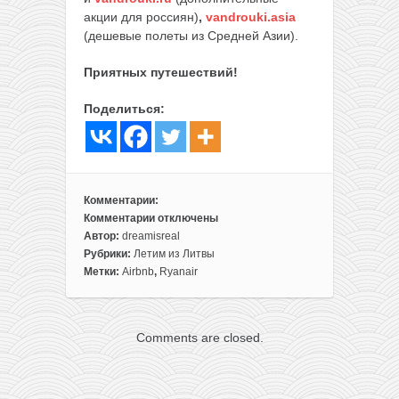
акции для россиян)
,
vandrouki.asia
(дешевые полеты из Средней Азии).
Приятных путешествий!
Поделиться:
Комментарии:
Комментарии
отключены
к
Автор:
dreamisreal
записи
Рубрики:
Летим из Литвы
Лето:
Метки:
Airbnb
,
Ryanair
готовое
путешествие
на
Comments are closed.
море
в
Болгарию
из