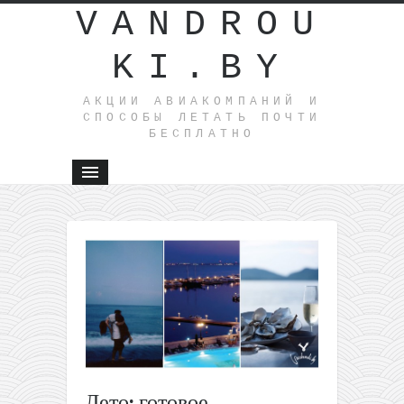
VANDROU
KI.BY
АКЦИИ АВИАКОМПАНИЙ И
СПОСОБЫ ЛЕТАТЬ ПОЧТИ
БЕСПЛАТНО
←
Заброс
на
Канары
из Литвы
всего за
55€ в
одну
сторону
Лето: готовое
(есть