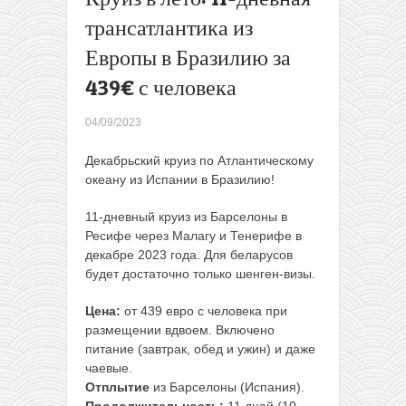
(с
трансатлантика из
багажом)
Европы в Бразилию за
Чартеры в
Португалию
439€ с человека
и Испанию
из Варшавы
04/09/2023
за 100€
туда-
Декабрьский круиз по Атлантическому
обратно (с
океану из Испании в Бразилию!
багажом)
→
11-дневный круиз из Барселоны в
Ресифе через Малагу и Тенерифе в
декабре 2023 года. Для беларусов
будет достаточно только шенген-визы.
Цена:
от 439 евро с человека при
размещении вдвоем. Включено
питание (завтрак, обед и ужин) и даже
чаевые.
Отплытие
из Барселоны (Испания).
Продолжительность:
11 дней (10