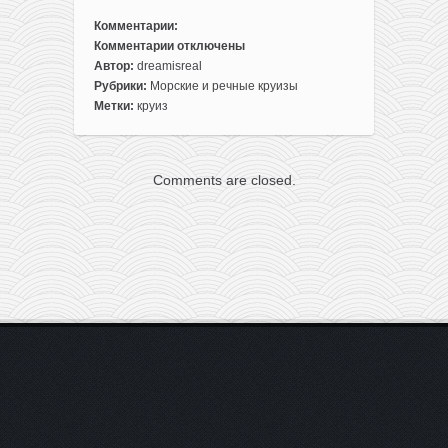
Комментарии:
Комментарии
отключены
к
Автор:
dreamisreal
записи
Рубрики:
Морские и речные круизы
Круиз
Метки:
круиз
в
лето:
11-
Comments are closed.
дневная
трансатлантика
из
Европы
в
Бразилию
за
439€
с
человека