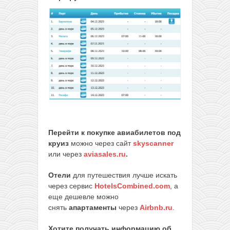
Перейти к покупке авиабилетов под
круиз
можно через сайт
skyscanner
или через
aviasales.ru
.
Отели
для путешествия лучше искать
через сервис
HotelsCombined.com
, а
еще дешевле можно
снять
апартаменты
через
Airbnb.ru
.
Хотите получать информацию об