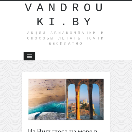
VANDROU
KI.BY
АКЦИИ АВИАКОМПАНИЙ И
СПОСОБЫ ЛЕТАТЬ ПОЧТИ
БЕСПЛАТНО
←
Подборка
чартеров
из
разных
мест в
Европе
обратно
в Польшу
Из Вильнюса на море в
от 45€ за