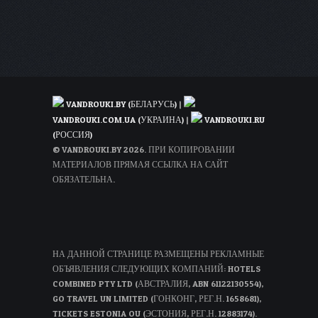
от
45€
туда-
обратно
(WDC)
VANDROUKI.BY (БЕЛАРУСЬ)
|
VANDROUKI.COM.UA (УКРАИНА)
|
VANDROUKI.RU
(РОССИЯ)
© VANDROUKI.BY 2026. ПРИ КОПИРОВАНИИ
МАТЕРИАЛОВ ПРЯМАЯ ССЫЛКА НА САЙТ
ОБЯЗАТЕЛЬНА.
НА ДАННОЙ СТРАНИЦЕ РАЗМЕЩЕНЫ РЕКЛАМНЫЕ
ОБЪЯВЛЕНИЯ СЛЕДУЮЩИХ КОМПАНИЙ: HOTELS
COMBINED PTY LTD (АВСТРАЛИЯ, ABN 61122130554),
GO TRAVEL UN LIMITED (ГОНКОНГ, РЕГ.Н. 1658681),
TICKETS ESTONIA OU (ЭСТОНИЯ, РЕГ.Н. 12883174).