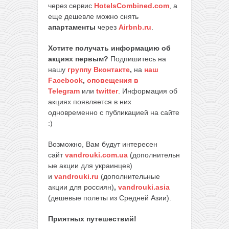
через сервис
HotelsCombined.com
, а
еще дешевле можно снять
апартаменты
через
Airbnb.ru
.
Хотите получать информацию об
акциях первым?
Подпишитесь на
нашу
группу Вконтакте
,
на
наш
Facebook
,
оповещения в
Telegram
или
twitter
. Информация об
акциях появляется в них
одновременно с публикацией на сайте
:)
Возможно, Вам будут интересен
сайт
vandrouki.com.ua
(дополнительн
ые акции для украинцев)
и
vandrouki.ru
(дополнительные
акции для россиян)
,
vandrouki.asia
(дешевые полеты из Средней Азии).
Приятных путешествий!