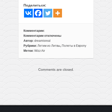
Поделиться:
Комментарии:
Комментарии
отключены
к
Автор:
dreamisreal
записи
Рубрики:
Летим из Литвы
,
Полеты в Европу
Из
Метки:
Wizz Air
Вильнюса
на
море
Comments are closed.
в
Хорватию
всего
от
15€
в
одну
сторону
и