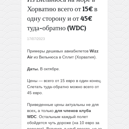
перелет
Хорватию всего от 15€ в
с
одну сторону и от 45€
багажом
Поездки на
туда-обратно (WDC)
автобусах
по
17/07/2023
Финляндии
всего по 1€
Примеры дешевых авиабилетов
Wizz
→
Air
из Вильнюса в Сплит (Хорватия).
Даты.
В октябре.
Цены — всего от 15 евро в один конец.
Слетать туда-обратно можно всего от
45 евро.
Приведенные цены актуальны не для
всех
,
а только
для членов клуба
WDC
. Остальным каждый полет
обойдется чуть дороже (на 10 евро за
перелет). Вступить в клуб просто, но за