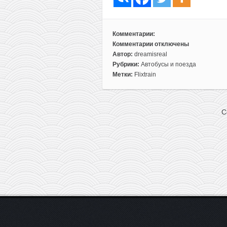
Комментарии:
Комментарии
отключены
к
Автор:
dreamisreal
записи
Рубрики:
Автобусы и поезда
Flixtrain:
Метки:
Flixtrain
поезда
по
Германии
C
всего
от
3€
за
поездку