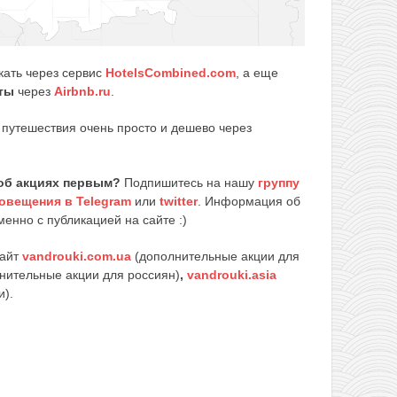
кать через сервис
HotelsCombined.com
, а еще
ты
через
Airbnb.ru
.
путешествия очень просто и дешево через
об акциях первым?
Подпишитесь на нашу
группу
овещения в Telegram
или
twitter
. Информация об
енно с публикацией на сайте :)
сайт
vandrouki.com.ua
(дополнительные акции для
нительные акции для россиян)
,
vandrouki.asia
и).