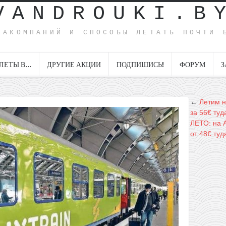
VANDROUKI.B
ИАКОМПАНИЙ И СПОСОБЫ ЛЕТАТЬ ПОЧТИ 
ЛЕТЫ В…
ДРУГИЕ АКЦИИ
ПОДПИШИСЬ!
ФОРУМ
З
←
Летим н
за 56€ туд
ЛЕТО: на 
от 48€ ту