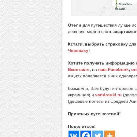
Отели
для путешествия лучше ис
дешевле можно снять
апартамен
Кстати, выбрать страховку
для 
Черепаху
!
Хотите получать информацию 
Вконтакте
,
на
наш Facebook
,
оп
акциях появляется в них одноврем
Возможно, Вам будут интересен 
украинцев) и
vandrouki.ru
(допол
(дешевые полеты из Средней Ази
Приятных путешествий!
Поделиться: