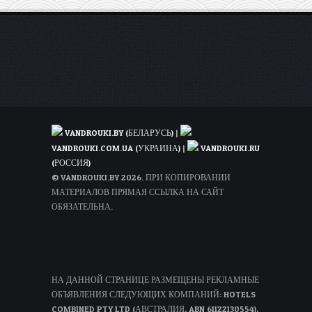
в
Венгрию
всего
от
17€
в
одну
сторону
VANDROUKI.BY (БЕЛАРУСЬ)
|
VANDROUKI.COM.UA (УКРАИНА)
|
VANDROUKI.RU
(РОССИЯ)
© VANDROUKI.BY 2026. ПРИ КОПИРОВАНИИ
МАТЕРИАЛОВ ПРЯМАЯ ССЫЛКА НА САЙТ
ОБЯЗАТЕЛЬНА.
НА ДАННОЙ СТРАНИЦЕ РАЗМЕЩЕНЫ РЕКЛАМНЫЕ
ОБЪЯВЛЕНИЯ СЛЕДУЮЩИХ КОМПАНИЙ: HOTELS
COMBINED PTY LTD (АВСТРАЛИЯ, ABN 61122130554),