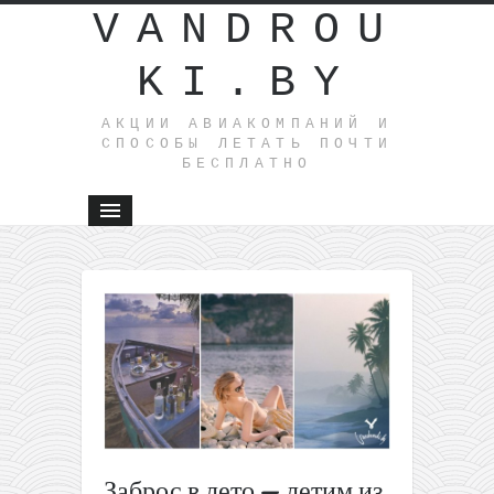
VANDROU
KI.BY
АКЦИИ АВИАКОМПАНИЙ И
СПОСОБЫ ЛЕТАТЬ ПОЧТИ
БЕСПЛАТНО
←
Между
Кипром и
Грецией
запустил
паром
Летом:
из
Минска
в
Заброс в лето — летим из
Грузию