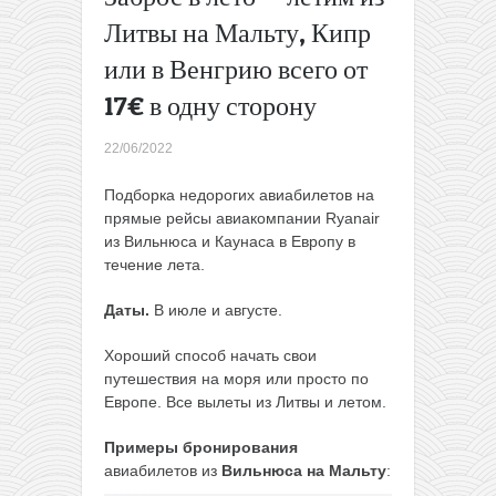
за 700
Литвы на Мальту, Кипр
BYN
или в Венгрию всего от
туда-
обратно
17€ в одну сторону
→
22/06/2022
Подборка недорогих авиабилетов на
прямые рейсы авиакомпании Ryanair
из Вильнюса и Каунаса в Европу в
течение лета.
Даты.
В июле и августе.
Хороший способ начать свои
путешествия на моря или просто по
Европе. Все вылеты из Литвы и летом.
Примеры бронирования
авиабилетов из
Вильнюса на Мальту
: