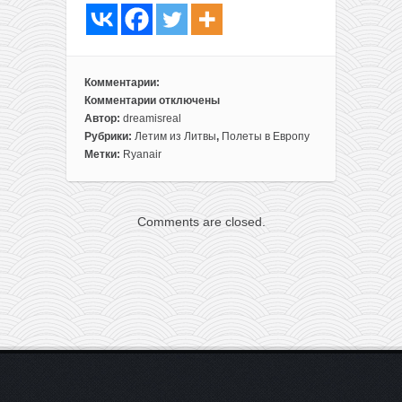
Комментарии:
Комментарии
отключены
к
Автор:
dreamisreal
записи
Рубрики:
Летим из Литвы
,
Полеты в Европу
Ryanair
Метки:
Ryanair
запускает
новые
маршруты
Comments are closed.
из
Литвы