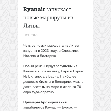
от Ryanair —
Ryanair запускает
билеты от
6,5€
→
новые маршруты из
Литвы
19/11/2022
Четыре новых маршрута из Литвы
запустят в 2023 году: в Словакию,
Италию и Болгарию.
Новый рейсы будут запущены из
Кануаса в Братиславу, Бари и Бургас.
Из Вильнюса в Варну. Наиболее
дешевые билеты в Болгарию, можно
даже слетать на море в июле за 70
евро туда-обратно.
Примеры бронирования
авиабилетов Каунас — Бургас —