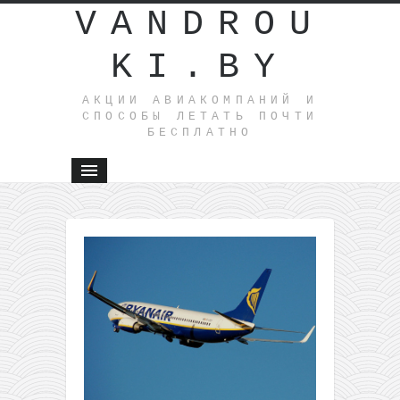
VANDROU
KI.BY
АКЦИИ АВИАКОМПАНИЙ И
СПОСОБЫ ЛЕТАТЬ ПОЧТИ
БЕСПЛАТНО
←
На
Гран-
Канарию
из
Варшавы
всего за
110€
туда-
обратно
Кибернеделя