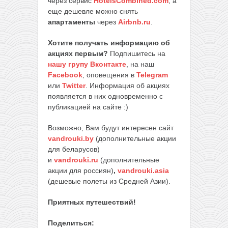
через сервис
HotelsCombined.com
, а
еще дешевле можно снять
апартаменты
через
Airbnb.ru
.
Хотите получать информацию об
акциях первым?
Подпишитесь на
нашу групу Вконтакте
, на наш
Facebook
, оповещения в
Telegram
или
Twitter
. Информация об акциях
появляется в них одновременно с
публикацией на сайте :)
Возможно, Вам будут интересен сайт
vandrouki.by
(дополнительные акции
для беларусов)
и
vandrouki.ru
(дополнительные
акции для россиян)
,
vandrouki.asia
(дешевые полеты из Средней Азии).
Приятных путешествий!
Поделиться: