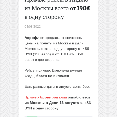
в
из Москвы всего от 190€
Испанию,
в одну сторону
Италию и
Иорданию
→
04/08/2022
Аэрофлот
предлагает сниженные
цены на полеты из Москвы в Дели.
Можно слетать в одну сторону от 486
BYN (190 евро) и от 910 BYN (350
евро) в две стороны.
Рейсы прямые. Включена ручная
кладь,
багаж не включен
.
Есть разные даты в августе-сентябре.
Пример бронирования
авиабилетов
из Москвы в Дели 16 августа
за 486
BYN в одну сторону: