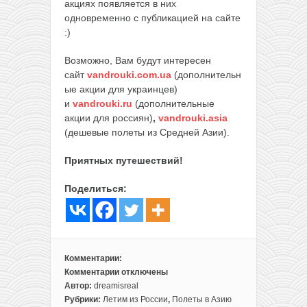
акциях появляется в них
одновременно с публикацией на сайте
:)
Возможно, Вам будут интересен
сайт
vandrouki.com.ua
(дополнительн
ые акции для украинцев)
и
vandrouki.ru
(дополнительные
акции для россиян)
,
vandrouki.asia
(дешевые полеты из Средней Азии).
Приятных путешествий!
Поделиться:
Комментарии:
Комментарии
отключены
к
Автор:
dreamisreal
записи
Рубрики:
Летим из России
,
Полеты в Азию