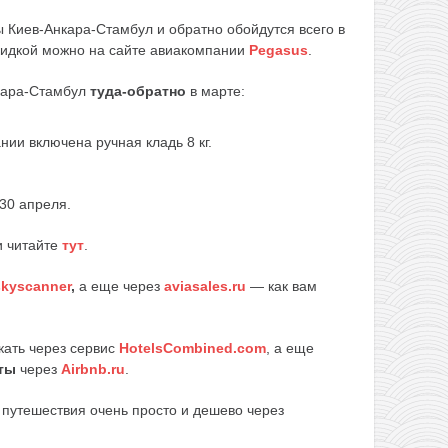
 Киев-Анкара-Стамбул и обратно обойдутся всего в
скидкой можно на сайте авиакомпании
Pegasus
.
ара-Стамбул
туда-обратно
в марте:
ии включена ручная кладь 8 кг.
30 апреля.
и читайте
тут
.
skyscanner
,
а еще через
aviasales.ru
— как вам
кать через сервис
HotelsCombined.com
, а еще
ты
через
Airbnb.ru
.
путешествия очень просто и дешево через