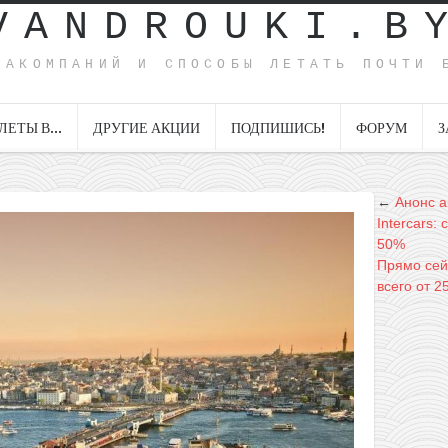
VANDROUKI.B
ИАКОМПАНИЙ И СПОСОБЫ ЛЕТАТЬ ПОЧТИ 
ЛЕТЫ В…
ДРУГИЕ АКЦИИ
ПОДПИШИСЬ!
ФОРУМ
З
←
Анонс а
Intercars:
50%
Прямо сей
всего от 2