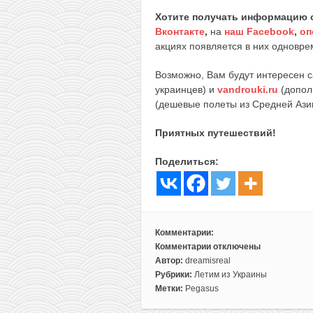
Хотите получать информацию 
Вконтакте
,
на
наш Facebook
,
оп
акциях появляется в них одноврем
Возможно, Вам будут интересен 
украинцев) и
vandrouki.ru
(допол
(дешевые полеты из Средней Ази
Приятных путешествий!
Поделиться:
Комментарии:
Комментарии
отключены
к
Автор:
dreamisreal
записи
Рубрики:
Летим из Украины
Pegasus:
Метки:
Pegasus
полеты