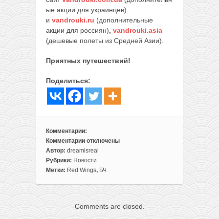
ые акции для украинцев)
и
vandrouki.ru
(дополнительные
акции для россиян)
,
vandrouki.asia
(дешевые полеты из Средней Азии).
Приятных путешествий!
Поделиться:
Комментарии:
Комментарии
отключены
к
Автор:
dreamisreal
записи
Рубрики:
Новости
Вы
Метки:
Red Wings
,
БЧ
улетаете
на
море!
Comments are closed.
Из
Минска