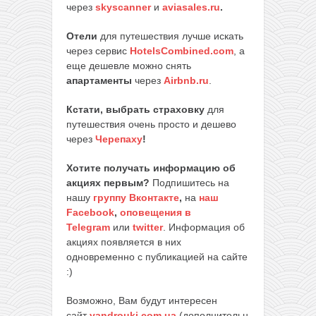
через
skyscanner
и
aviasales.ru
.
Отели
для путешествия лучше искать
через сервис
HotelsCombined.com
, а
еще дешевле можно снять
апартаменты
через
Airbnb.ru
.
Кстати, выбрать страховку
для
путешествия очень просто и дешево
через
Черепаху
!
Хотите получать информацию об
акциях первым?
Подпишитесь на
нашу
группу Вконтакте
,
на
наш
Facebook
,
оповещения в
Telegram
или
twitter
. Информация об
акциях появляется в них
одновременно с публикацией на сайте
:)
Возможно, Вам будут интересен
сайт
vandrouki.com.ua
(дополнительн