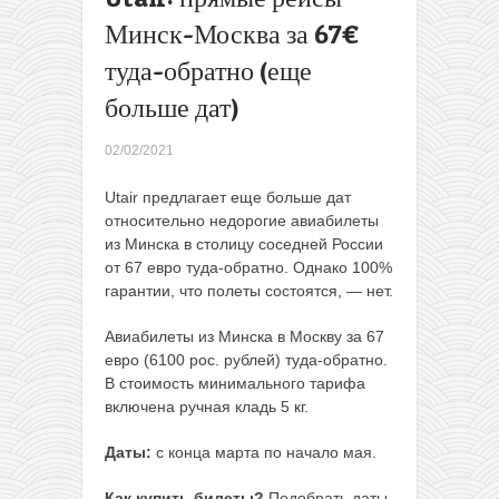
Новый
Минск-Москва за 67€
маршрут
туда-обратно (еще
в
Апулию!
больше дат)
Есть
билеты
02/02/2021
на лето
за 78€
Utair предлагает еще больше дат
туда-
относительно недорогие авиабилеты
обратно
из Минска в столицу соседней России
(из
от 67 евро туда-обратно. Однако 100%
Украины)
гарантии, что полеты состоятся, — нет.
→
Авиабилеты из Минска в Москву за 67
евро (6100 рос. рублей) туда-обратно.
В стоимость минимального тарифа
включена ручная кладь 5 кг.
Даты:
с конца марта по начало мая.
Как купить билеты?
Подобрать даты