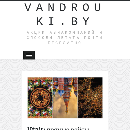
VANDROU
KI.BY
АКЦИИ АВИАКОМПАНИЙ И
СПОСОБЫ ЛЕТАТЬ ПОЧТИ
БЕСПЛАТНО
←
Уральс
Авиалини
собирают
летать из
Минска в
Екатеринб
Старт — 
февраля,
цена воп
Utair: прямые рейсы
— 290$.