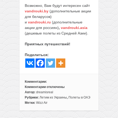
Возможно, Вам будут интересен сайт
vandrouki.by
(дополнительные акции
для беларусов)
и
vandrouki.ru
(дополнительные
акции для россиян)
,
vandrouki.asia
(дешевые полеты из Средней Азии).
Приятных путешествий!
Поделиться:
Комментарии:
Комментарии
отключены
к
Автор:
dreamisreal
записи
Рубрики:
Летим из Украины
,
Полеты в ОАЭ
У
Метки:
Wizz Air
Wizz
Air