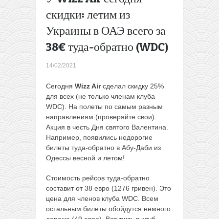
Анонс.
скидки: летим из
Распродажа
Украины в ОАЭ всего за
Intercars:
автобусы из
38€ туда-обратно (WDC)
Минска в
Варшаву
14/02/2021
или
наоборот за
Сегодня
Wizz Air
сделал скидку 25%
30 BYN
→
для всех (не только членам клуба
WDC). На полеты по самым разным
направлениям (проверяйте свои).
Акция в честь Дня святого Валентина.
Например, появились недорогие
билеты туда-обратно в Абу-Даби из
Одессы весной и летом!
Стоимость рейсов туда-обратно
составит от 38 евро (1276 гривен). Это
цена для членов клуба WDC. Всем
остальным билеты обойдутся немного