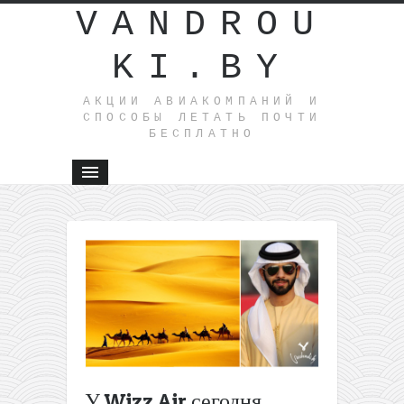
VANDROU
KI.BY
АКЦИИ АВИАКОМПАНИЙ И
СПОСОБЫ ЛЕТАТЬ ПОЧТИ
БЕСПЛАТНО
←
Изменили
правила
въезда в
Украину:
самоизол
и тест на
коронави
больше н
У Wizz Air сегодня
нужны!