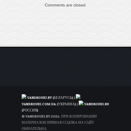
сегодня
Comments are closed.
скидки:
летим
из
Украины
в
ОАЭ
всего
за
38€
туда-
обратно
(WDC)
VANDROUKI.BY (БЕЛАРУСЬ)
|
VANDROUKI.COM.UA (УКРАИНА)
|
VANDROUKI.RU
(РОССИЯ)
© VANDROUKI.BY 2026. ПРИ КОПИРОВАНИИ
МАТЕРИАЛОВ ПРЯМАЯ ССЫЛКА НА САЙТ
ОБЯЗАТЕЛЬНА.