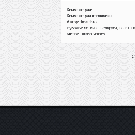
Комментарии:
Комментарии
отключены
к
Автор:
dreamisreal
записи
Рубрики:
Летим из Беларуси
,
Полеты в
Turkish
Метки:
Turkish Airlines
Airlines:
летим
на
C
Кубу
из
Минска
за
420€
туда-
обратно.