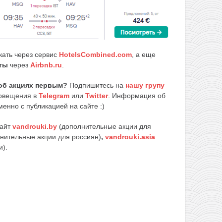
кать через сервис
HotelsCombined.com
, а еще
ты
через
Airbnb.ru
.
об акциях первым?
Подпишитесь на
нашу групу
повещения в
Telegram
или
Twitter
. Информация об
енно с публикацией на сайте :)
сайт
vandrouki.by
(дополнительные акции для
нительные акции для россиян)
,
vandrouki.asia
и).