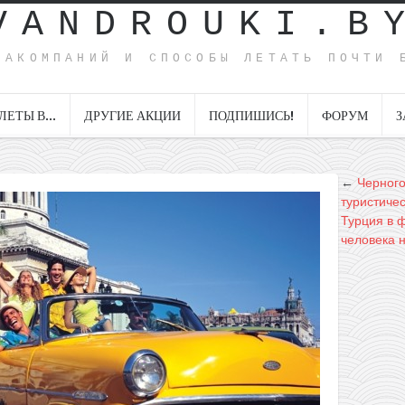
VANDROUKI.B
ИАКОМПАНИЙ И СПОСОБЫ ЛЕТАТЬ ПОЧТИ 
ЛЕТЫ В…
ДРУГИЕ АКЦИИ
ПОДПИШИСЬ!
ФОРУМ
З
←
Черного
туристиче
Турция в ф
человека н