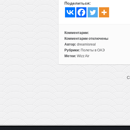
Поделиться:
Комментарии:
Комментарии
отключены
к
Автор:
dreamisreal
записи
Рубрики:
Полеты в ОАЭ
Скидки
Метки:
Wizz Air
у
Wizz
Air
C
по
всем
направлениям:
из
Киева
в
ОАЭ
всего
за