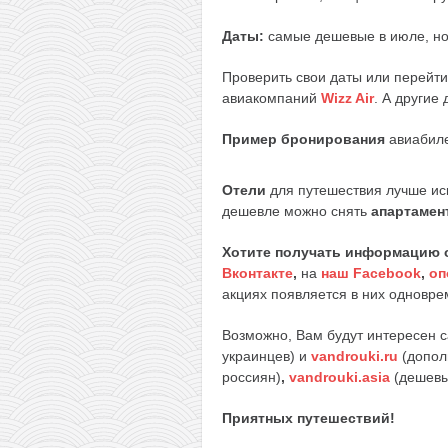
Даты:
самые дешевые в июле, но 
Проверить свои даты или перейти
авиакомпаний
Wizz Air
. А другие
Пример бронирования
авиабиле
Отели
для путешествия лучше ис
дешевле можно снять
апартамен
Хотите получать информацию 
Вконтакте
,
на
наш Facebook
,
оп
акциях появляется в них одноврем
Возможно, Вам будут интересен 
украинцев) и
vandrouki.ru
(допол
россиян)
,
vandrouki.asia
(дешевы
Приятных путешествий!