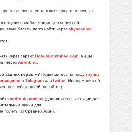
просто дешевые есть также в августе и осенью.
 к покупке авиабилетов можно через сайт
 дешевые билеты легко найти через
skyscanner
.
тов:
кать через сервис
HotelsCombined.com
, а еще
ты
через
Airbnb.ru
.
об акциях первым?
Подпишитесь на нашу
группу
овещения в Telegram
или
twitter
. Информация об
енно с публикацией на сайте :)
сайт
vandrouki.com.ua
(дополнительные акции для
нительные акции для
е полеты из Средней Азии).