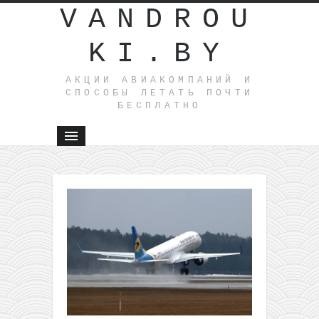
VANDROU
KI.BY
АКЦИИ АВИАКОМПАНИЙ И
СПОСОБЫ ЛЕТАТЬ ПОЧТИ
БЕСПЛАТНО
←
Новый
маршрут
от
Азимута
—
полеты
между
Минском
и