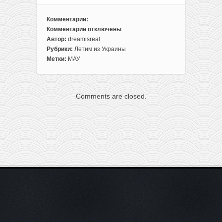
Комментарии:
Комментарии
отключены
к
Автор:
dreamisreal
записи
Рубрики:
Летим из Украины
Распродажа
Метки:
МАУ
МАУ:
летим
из
Comments are closed.
Киева
в
Грузию
и
Армению
всего
от
85€
туда-
обратно