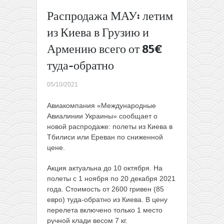
Калугой
Распродажа МАУ: летим
от 57
из Киева в Грузию и
BYN!
Идея для
Армению всего от 85€
путешествия:
летим на
туда-обратно
Байкал из
Москвы
05/10/2021
всего за 249
BYN туда-
Авиакомпания «Международные
обратно.
→
Авиалинии Украины» сообщает о
новой распродаже: полеты из Киева в
Тбилиси или Ереван по сниженной
цене.
Акция актуальна до 10 октября. На
полеты с 1 ноября по 20 декабря 2021
года. Стоимость от 2600 гривен (85
евро) туда-обратно из Киева. В цену
перелета включено только 1 место
ручной клади весом 7 кг.