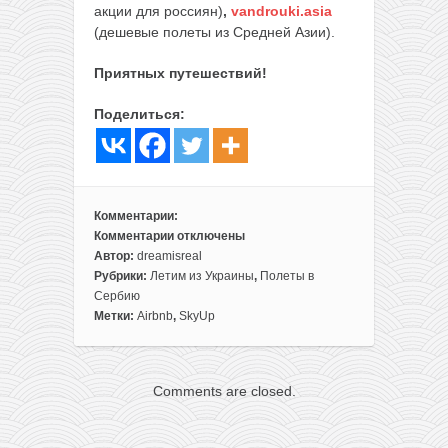
акции для россиян)
,
vandrouki.asia
(дешевые полеты из Средней Азии).
Приятных путешествий!
Поделиться:
Комментарии:
Комментарии
отключены
к
Автор:
dreamisreal
записи
Рубрики:
Летим из Украины
,
Полеты в
Летом.
Сербию
Готовое
Метки:
Airbnb
,
SkyUp
путешествие
на
выходные
Comments are closed.
в
Белград
из