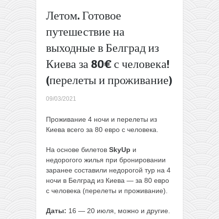
SkyUp:
Летом. Готовое
рейсы из
путешествие на
Киева в
Казахстан
выходные в Белград из
по 84€ в
одну и по
Киева за 80€ с человека!
168€ в две
(перелеты и проживание)
стороны
(много дат,
09/03/2021
есть лето!)
→
Проживание 4 ночи и перелеты из
Киева всего за 80 евро с человека.
На основе билетов
SkyUp
и
недорогого жилья при бронировании
заранее составили недорогой тур на 4
ночи в Белград из Киева — за 80 евро
с человека (перелеты и проживание).
Даты:
16 — 20 июля, можно и другие.